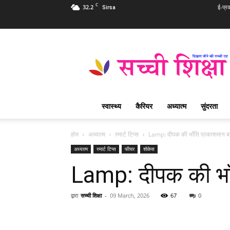
C
32.2
ई-प्र
Sirsa
Sachi
Shiksha
Hindi
–
सच्ची
शिक्षा
स्वास्थ्य
कैरियर
अध्यात्म
सुंदरता
प्रसिद्ध
आध्यात्मिक
पत्रिका
होम
अध्यात्म
स्मार्ट टिप्स
Lamp: दीपक की भाँति प्रकाशमान बन
अध्यात्म
स्मार्ट टिप्स
फीचर
शोकेस
Lamp: दीपक की भाँ
द्वारा
सच्ची शिक्षा
-
09 March, 2026
67
0