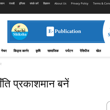
काशन
पंजाबी
इंग्लिश
संपर्क करें
विज्ञापन
About Us
Privacy Policy
Terms & Cond
नेचर
किड्स कार्नर
कृषि
सामाजिक
पर्यटन
रेसिपीज
खेल
ें
ति प्रकाशमान बनें