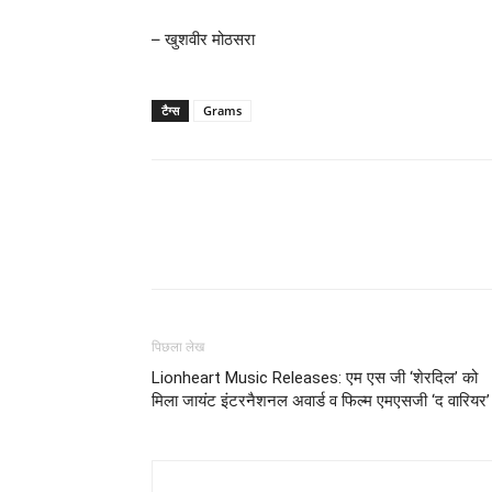
– खुशवीर मोठसरा
टैग्स
Grams
WhatsApp
Share
पिछला लेख
Lionheart Music Releases: एम एस जी ‘शेरदिल’ को
मिला जायंट इंटरनैशनल अवार्ड व फिल्म एमएसजी ‘द वारियर’