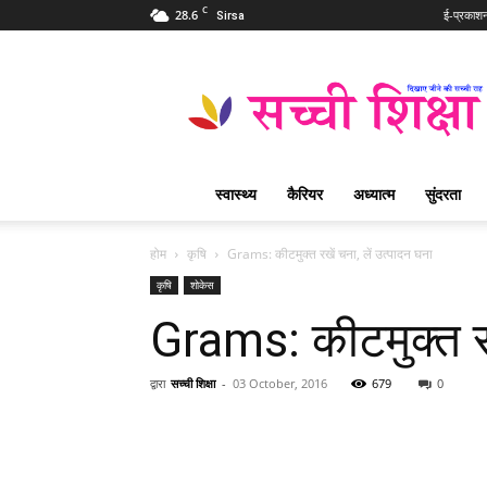
C
28.6
ई-प्रकाश
Sirsa
Sachi
Shiksha
Hindi
–
सच्ची
शिक्षा
स्वास्थ्य
कैरियर
अध्यात्म
सुंदरता
प्रसिद्ध
आध्यात्मिक
पत्रिका
होम
कृषि
Grams: कीटमुक्त रखें चना, लें उत्पादन घना
कृषि
शोकेस
Grams: कीटमुक्त रख
द्वारा
सच्ची शिक्षा
-
03 October, 2016
679
0
WhatsApp
Share