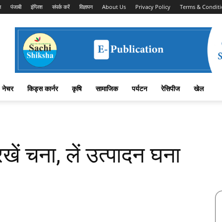
न
पंजाबी
इंग्लिश
संपर्क करें
विज्ञापन
About Us
Privacy Policy
Terms & Conditi
नेचर
किड्स कार्नर
कृषि
सामाजिक
पर्यटन
रेसिपीज
खेल
ें चना, लें उत्पादन घना
Facebook
X
Linkedin
Pinterest