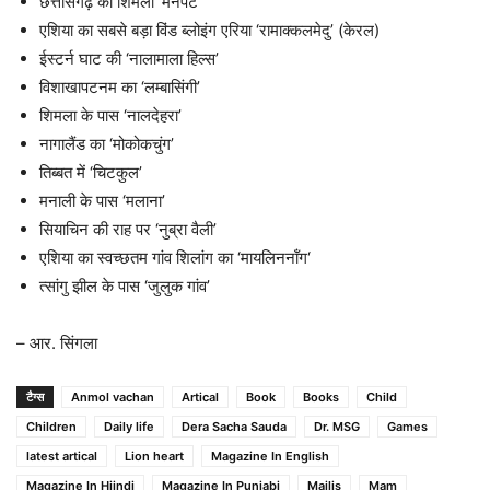
छत्तीसगढ़ का शिमला ‘मेनपट’
एशिया का सबसे बड़ा विंड ब्लोइंग एरिया ‘रामाक्कलमेदु’ (केरल)
ईस्टर्न घाट की ‘नालामाला हिल्स’
विशाखापटनम का ‘लम्बासिंगी’
शिमला के पास ‘नालदेहरा’
नागालैंड का ‘मोकोकचुंग’
तिब्बत में ‘चिटकुल’
मनाली के पास ‘मलाना’
सियाचिन की राह पर ‘नुब्रा वैली’
एशिया का स्वच्छतम गांव शिलांग का ‘मायलिननॉंग‘
त्सांगु झील के पास ‘जुलुक गांव’
– आर. सिंगला
टैग्स
Anmol vachan
Artical
Book
Books
Child
Children
Daily life
Dera Sacha Sauda
Dr. MSG
Games
latest artical
Lion heart
Magazine In English
Magazine In Hiindi
Magazine In Punjabi
Majlis
Mam