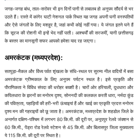
जगह-जगह बांध, ताल-सरोवर भी इन दिनों पानी से लबालब हो अनुपम सौंदर्य से भर
उठते हैं। रास्ते में कांगेर घाटी नेशनल पार्क स्थित यह जगह अपनी घनी वनस्पतियों
और ऐसे जंगलों के लिए मशहूर है, जहां कभी कोई नहीं गया। ये जंगल इतने घने हैं
कि सूरज की रोशनी भी इन्हें भेद नहीं पाती। आश्चर्यों की सरजमीं, यानी छत्तीसगढ़
के बस्तर का मानसूनी सफर आपको हमेशा याद रह जाएगा।
अमरकंटक (मध्यप्रदेश):
सतपुड़ा-मैकल और विंध्य पर्वत शृंखला के संधि-स्थल पर सुरम्य नील वादियों में बसा
अमरकंटक ग्रीष्मकाल के लिए अनुपम पर्यटन स्थल है। इसे प्रकृति और
पौराणिकता ने विविध संपदा की धरोहर बख्शी है। चारों ओर हरियाली, दूधधारा और
कपिलधारा के झरनों का मनोरम दृश्य, सोननदी की कलकल करती धारा, नर्मदा कुंड
की पवित्रता, पहाड़ियों की हरी-भरी ऊंचाइयां हैं और खाई का प्रकृति प्रदत्त मनोरम
दृश्य मन की गहराइयों को छू जाता है। अमरकंटक, मध्यप्रदेश के शहडोल जिले के
अन्तर्गत दक्षिण-पश्चिम में लगभग 80 कि.मी. की दूरी पर, अनूपपुर रेलवे जंक्शन से
60 कि.मी., पेंड्रा रोड रेलवे स्टेशन से 45 कि.मी. और बिलासपुर जिला मुख्यालय
ये 115 कि.मी. की दूरी पर स्थित है।