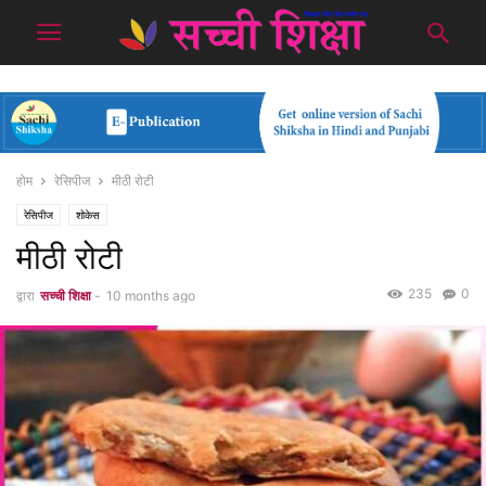
होम
रेसिपीज
मीठी रोटी
रेसिपीज
शोकेस
मीठी रोटी
235
0
द्वारा
सच्ची शिक्षा
-
10 months ago