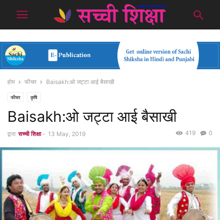
होम
फीचर
Baisakh:ओ जट्टा आई बैसाखी
फीचर
कृषि
Baisakh:ओ जट्टा आई बैसाखी
419
0
द्वारा
सच्ची शिक्षा
-
13 May, 2019