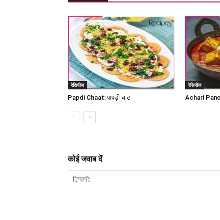
रेसिपीज
रेसिपीज
Papdi Chaat: पापड़ी चाट
Achari Panee
कोई जवाब दें