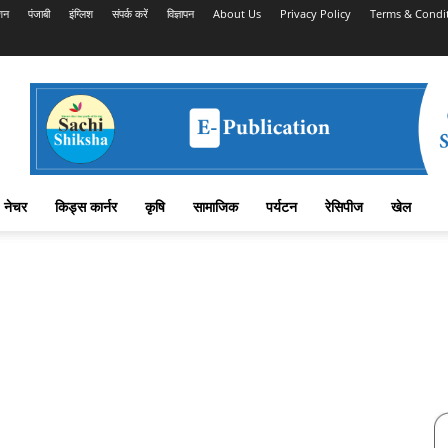
शन
पंजाबी
इंग्लिश
संपर्क करें
विज्ञापन
About Us
Privacy Policy
Terms & Condi
नेचर
किड्स कार्नर
कृषि
सामाजिक
पर्यटन
रेसिपीज
खेल