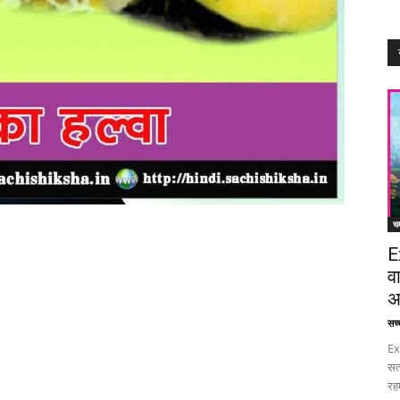
चम
E
व
अ
सच्च
Ex
सत
रह