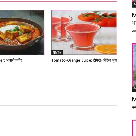
ने
M
भ
सच्च
रेसिपीज
r: अचारी पनीर
Tomato-Orange Juice: टोमेटो-ऑरेंज जूस
ने
M
सच्च