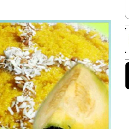
Facebook
X
Linkedin
Pinterest