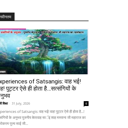
नवीनतम
त्कार
xperiences of Satsangis: वाह भई!
ाह! पुट्टर ऐसे ही होता है…सत्संगियों के
नुभव
ी शिक्षा
-
31 July, 2026
0
periences of Satsangis: वाह भई! वाह! पुट्टर ऐसे ही होता है...!
्संगियों के अनुभव पूजनीय बेपरवाह सार्इं शाह मस्ताना जी महाराज का
मोकरम पूज्य साई जी...