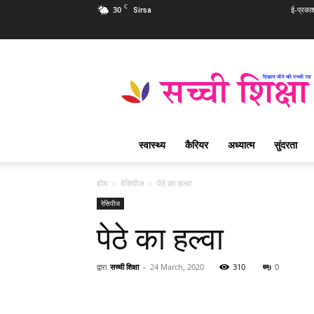
C
30
ई-प्रका
Sirsa
Sachi
Shiksha
Hindi
–
सच्ची
शिक्षा
स्वास्थ्य
कैरियर
अध्यात्म
सुंदरता
प्रसिद्ध
आध्यात्मिक
पत्रिका
होम
रेसिपीज
पेठे का हल्वा
रेसिपीज
पेठे का हल्वा
द्वारा
सच्ची शिक्षा
-
24 March, 2020
310
0