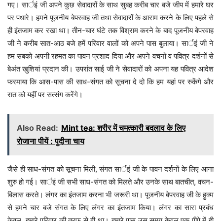
गए। सार्इं जी अपने कुछ सेवादारों के साथ सुबह करीब चार बजे जीप में हमारे घर
पर पधारे। हमने पूजनीय बेपरवाह जी तथा सेवादारों के आराम करने के लिए पहले से
ही इंतजाम कर रखा था। तीन-चार घंटे तक विश्राम करने के बाद पूजनीय बेपरवाह
जी ने करीब सात-आठ बजे हमें परिवार वालों को अपने पास बुलाया। सार्इं जी ने
हम सबको अपनी रहमत का पावन प्रशाद दिया और अपने वचनों व पवित्र दर्शनों से
बेअंत खुशियां प्रदान की। उपरांत साई जी ने सेवादारों को अपना यह पवित्र आदेश
फरमाया कि आस-पास की साध-संगत को सूचना दे दो कि हम यहां पर रुकेंगे और
रात को यहीं पर सत्संग करेंगे।
Also Read:
Mint tea: शरीर में चमत्कारी बदलाव के लिए
रोजाना पीयें : पुदीना चाय
जैसे ही साध-संगत को सूचना मिली, संगत सार्इं जी के पावन दर्शनों के लिए आना
शुरु हो गई। सार्इं जी सभी साध-संगत को मिलते और उनके साथ बातचीत, वचन-
बिलास करते। लंगर का इंतजाम करना भी जरूरी था। पूजनीय बेपरवाह जी के हुक्म
से हमने चार बजे संगत के लिए लंगर का इंतजाम किया। लंगर का सारा प्रबंध
केवल, हमारे परिवार की तरफ से ही था। हमारे पास उस समय केवल एक पीपे में ही