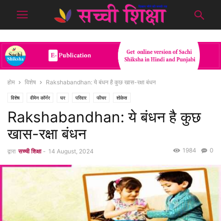
होम
विशेष
Rakshabandhan: ये बंधन है कुछ खास-रक्षा बंधन
विशेष
वीमेन कॉर्नर
घर
परिवार
फीचर
शोकेस
Rakshabandhan: ये बंधन है कुछ
खास-रक्षा बंधन
1984
0
द्वारा
सच्ची शिक्षा
-
14 August, 2024