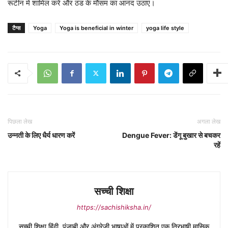
रूटीन में शामिल करें और ठंड के मौसम का आनंद उठाएं।
टैग्स
Yoga
Yoga is beneficial in winter
yoga life style
पिछला लेख
अगला लेख
उन्नती के लिए धैर्य धारण करें
Dengue Fever: डेंगू बुखार से बचकर
रहें
सच्ची शिक्षा
https://sachishiksha.in/
सच्ची शिक्षा हिंदी, पंजाबी और अंग्रेजी भाषाओं में प्रकाशित एक त्रिभाषी मासिक