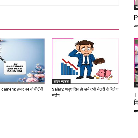
फ
P
सच्च
लाइफ स्टाइल
ल
amera: ईश्वर का सीसीटीवी
Salary: अनुशासित हो खर्च तभी सैलरी से मिलेगा
T
संतोष
म
सच्च