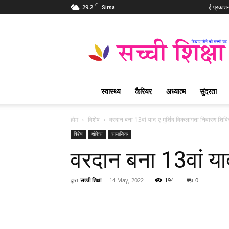
C
29.2
ई-प्रकाश
Sirsa
Sachi
Shiksha
Hindi
–
सच्ची
शिक्षा
स्वास्थ्य
कैरियर
अध्यात्म
सुंदरता
प्रसिद्ध
आध्यात्मिक
पत्रिका
होम
विशेष
वरदान बना 13वां याद-ए-मुर्शिद विकलांगता निवारण शिवि
विशेष
शोकेस
सामाजिक
वरदान बना 13वां या
द्वारा
सच्ची शिक्षा
-
14 May, 2022
194
0
WhatsApp
Share