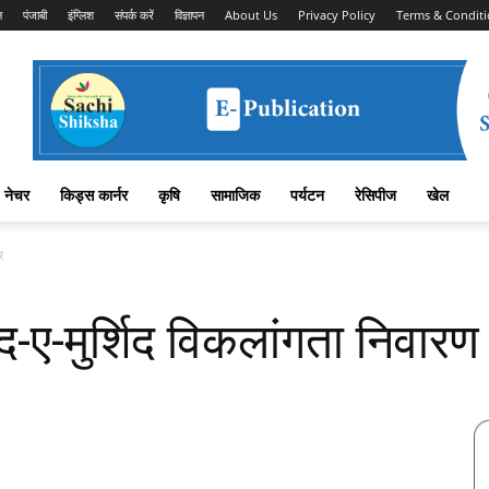
न
पंजाबी
इंग्लिश
संपर्क करें
विज्ञापन
About Us
Privacy Policy
Terms & Conditi
नेचर
किड्स कार्नर
कृषि
सामाजिक
पर्यटन
रेसिपीज
खेल
र
द-ए-मुर्शिद विकलांगता निवारण
Facebook
X
Linkedin
Pinterest