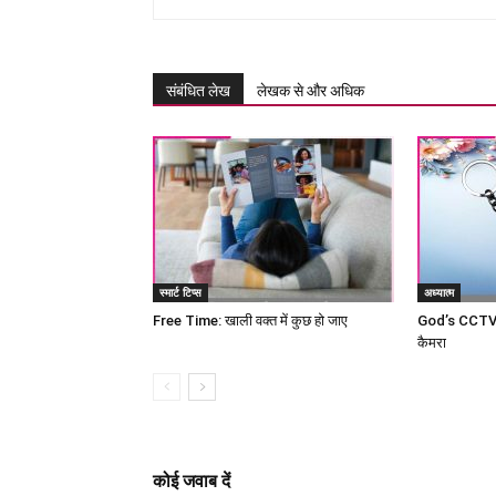
संबंधित लेख
लेखक से और अधिक
स्मार्ट टिप्स
अध्यात्म
Free Time: खाली वक्त में कुछ हो जाए
God’s CCTV c
कैमरा
कोई जवाब दें