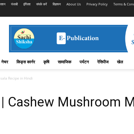
काशन
पंजाबी
इंग्लिश
संपर्क करें
विज्ञापन
About Us
Privacy Policy
Terms & Cond
नेचर
किड्स कार्नर
कृषि
सामाजिक
पर्यटन
रेसिपीज
खेल
ala Recipe in Hindi
ला | Cashew Mushroom M