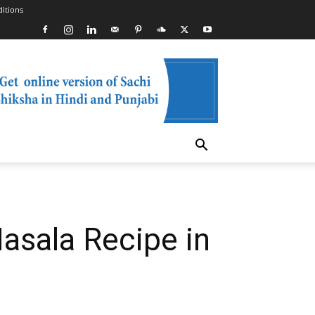
itions
asala Recipe in