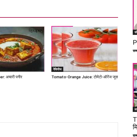
फ
P
सच्च
रेसिपीज
r: अचारी पनीर
Tomato-Orange Juice: टोमेटो-ऑरेंज जूस
ल
T
म
सच्च