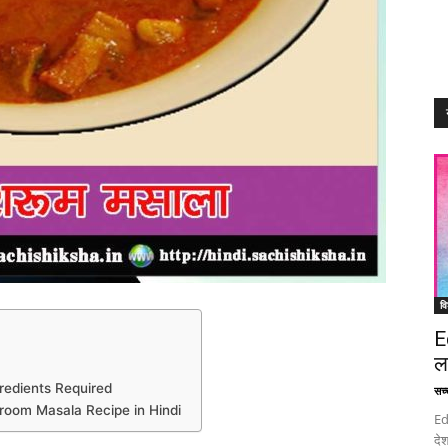
वि
E
ल
Ingredients Required
सच्च
ushroom Masala Recipe in Hindi
Ed
देश