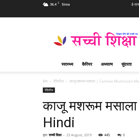
C
36.4
ई-प्र
Sirsa
Sachi
Shiksha
Hindi
–
सच्ची
शिक्षा
स्वास्थ्य
कैरियर
अध्यात्म
सुंदरता
प्रसिद्ध
आध्यात्मिक
पत्रिका
होम
रेसिपीज
काजू मशरूम मसाला | Cashew Mushroom Mas
रेसिपीज
काजू मशरूम मसा
Hindi
द्वारा
सच्ची शिक्षा
-
23 August, 2019
445
0