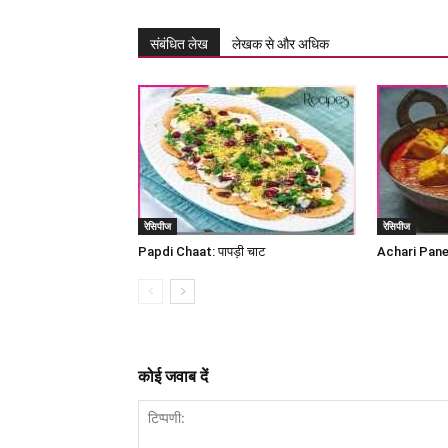
संबंधित लेख
लेखक से और अधिक
रेसिपीज
रेसिपीज
Papdi Chaat: पापड़ी चाट
Achari Panee
कोई जवाब दें