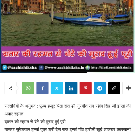
सत्संगियों के अनुभव : पूज्य हजूर पिता संत डॉ. गुरमीत राम रहीम सिंह जी इन्सां की
अपार रहमत
दातार की रहमत से बेटे की मुराद हुई पूरी
मास्टर सुरेशपाल इन्सां पुत्र श्री देस राज इन्सां गाँव झरौली खुर्द डाकघर कलसानां