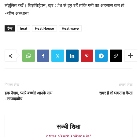
संतुलित रखें। चिड़चिड़ेपन, क्र ोध से दूर रहें ताकि गर्मी का अहसास कम हो।
-रश्मि अस्थाना
टैग्स
heat
Heat House
Heat wave
पिछला लेख
अगला लेख
इक पैगाम, प्यारे बच्चो! आपके नाम
समर है तो घबराना कैसा
-सम्पादकीय
सच्ची शिक्षा
https://sachishiksha.in/