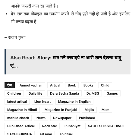
आपके जरूरी काम रह जाते हैं।
देर रात तक मोबाइल का उपयोग करने से नींद पूरी नहीं हो पाती है और इसलिए
भी तनाव बढ़ता है।
– राजन गुप्ता
Also Read:
Story: मात मनै मरवाइये ना थारी शान देखणा चाहू
सूं...
टैग्स
Anmol vachan
Artical
Book
Books
Child
Children
Daily life
Dera Sacha Sauda
Dr. MSG
Games
latest artical
Lion heart
Magazine In English
Magazine In Hiindi
Magazine In Punjabi
Majlis
Mam
mobile check
News
Newspaper
Published
Published Artical
Rock star
Ruhaniyat
SACHI SHIKSHA HINDI
SACHISHIKSHA
satsang
spiritual