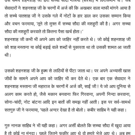
उस समय शहनशाह जी डेरा सच्चा सौदा नेजिया (सरसा) में विराजमान थे। जब
सेवादारों ने शहनशाह जी के चरणों में अर्ज की कि अखबार वाला माफी मांगने आया है
तो सच्चे पातशाह जी ने उसके गले में नोटों के हार डाल कर उसका सम्मान किया
और वचन फरमाया, ‘तूने तो मुफ्त में सच्चा सौदा की मशहूरी की है। अगर सच्चा
सौदा की मशहूरी करवाते तो कितना पैसा खर्च होता।’
शहनशाह जी कभी भी अपने आप को जाहिर नहीं करते थे। जो कोई शहनशाह जी
को शाह मस्ताना या कोई बड़ाई वाले शब्दों से पुकारता था तो उसकी शामत आ जाती
थी।
उसको शहनशाह जी के हुक्म से लाठियों से पीटा जाता था। पर अपने अभ्यासी खास
जीवों के सामने अपने आप को जाहिर भी कर देते थे। एक बार एक सेवादार ने
शहनशाह मस्ताना जी महाराज के चरणों में अर्ज की, साईं जी ! ये जो आप दुनिया से
अलग काम करते हो, जैसे मकान बनवाना फिर गिरवाना, अपनी निन्दा करवाना,
सोना-चांदी, नोट बांटना आदि इन बातों की समझ नहीं आती। इस पर सर्व-सामर्थ
सतगुरु जी ने फरमाया, ‘पहले अन्दर देखा है तो बोलो। कबीर साहिब ने यही कहा।
गुरु नानक साहिब ने भी यही कहा। अगर अर्सी बोलते कि सच्चा सौदा में खुदा आया
है तो कोई ना मंनदा। पहले जितने फकीर आए थे वो हमारे भेजे आए थे। अब हम