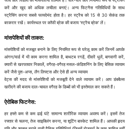
जांघ और पिंडली की मांसपेशियां शामिल हैं। धीरे-धीरे और नियमित रूप से स्ट्रैचिंग
करें और खुद को अधिक लचीला बनाएं। अन्य फिटनैस गतिविधियों के साथ
स्ट्रैचिंग करना सबसे फायदेमंद होता है। हर स्ट्रैच को 15 से 30 सेकंड तक
बरकरार रखें। कार्यस्थल पर कॉफी ब्रेक की बजाय ‘स्ट्रैच ब्रेक’ लें।
मांसपेशियों की ताकत:
मांसपेशियों को मजबूत बनाने के लिए नियमित रूप से घरेलू काम करें जिनमें आपके
आंगन/यार्ड में भी काम करना शामिल है, बाथटब रगड़ें, दीवारें धुलें, बागवानी करें,
क्यारी से खरपतवार निकालें, वगैरह-वगैरह मसल-कंडिशनिंग के लिए बेसिक व्यायाम
करें जैसे पुश-अप्स, लैग लिफ्टस और ऐसे ही अन्य व्यायाम
वेट्स की मदद से मांसपेशियों को मजबूती देने वाले व्यायाम करें। आप डंबबैल्स
खरीदने की बजाय दाल-चावल वगैरह के डिब्बों को भी इस्तेमाल कर सकते हैं।
ऐरोबिक फिटनेस:
हर हफ्ते कम से कम ढाई घंटे सामान्य शारीरिक व्यायाम अवश्य करें। इसमें तेज
रफ्तार से चलना, तेज साइक्लिंग करना, या शूटिंग बास्केट शामिल हैं। आपकी हृदय
गति और श्वसन बढ़ाने वाली दैनिक गतिविधियां (जिनमें रोजमर्रा के काम शामिल नहीं