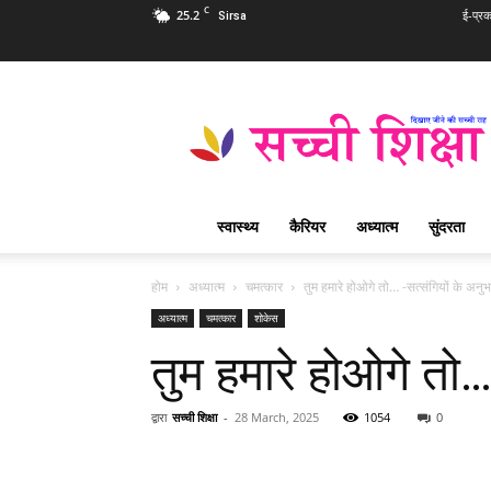
C
25.2
ई-प्र
Sirsa
Sachi
Shiksha
Hindi
–
सच्ची
शिक्षा
स्वास्थ्य
कैरियर
अध्यात्म
सुंदरता
प्रसिद्ध
आध्यात्मिक
पत्रिका
होम
अध्यात्म
चमत्कार
तुम हमारे होओगे तो… -सत्संगियों के अनु
अध्यात्म
चमत्कार
शोकेस
तुम हमारे होओगे तो…
द्वारा
सच्ची शिक्षा
-
28 March, 2025
1054
0