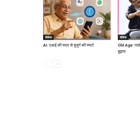
शोकेस
शोकेस
AI: एआई की मदद से बुजुर्ग बनें स्मार्ट
Old Age: नज़रि
बुढ़ापा