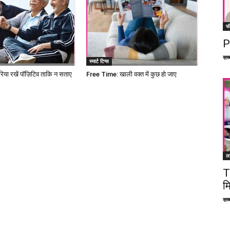
फ
P
सच्च
स्मार्ट टिप्स
या रखें पॉज़िटिव ताकि न सताए
Free Time: खाली वक्त में कुछ हो जाए
ल
T
म
सच्च