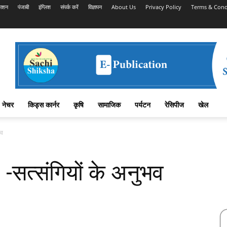
काशन
पंजाबी
इंग्लिश
संपर्क करें
विज्ञापन
About Us
Privacy Policy
Terms & Cond
नेचर
किड्स कार्नर
कृषि
सामाजिक
पर्यटन
रेसिपीज
खेल
भव
 -सत्संगियों के अनुभव