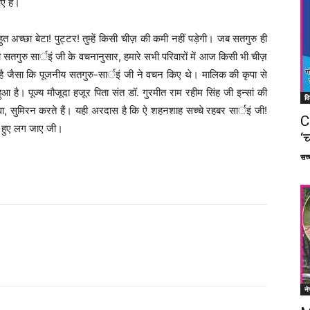
ए हैं।
त अच्छा बेटा! पुट्टर! तुम्हें किसी चीज़ की कमी नहीं पड़ेगी। जब सतगुरु ही
्यामी सतगुरु सार्इं जी के वचनानुसार, हमारे सभी परिवारों में आज किसी भी चीज़
ै जैसा कि पूजनीय सतगुरु-सार्इं जी ने वचन किए थे। मालिक की कृपा से
हुआ है। पूज्य मौजूदा हजूर पिता संत डॉ. गुरमीत राम रहीम सिंह जी इन्सां की
वि
ेवा, सुमिरन करते हैं। यही अरदास है कि ऐ शहनशाह सच्चे रहबर सार्इं जी!
C
ते हुए लग जाए जी।
‘च
सच्च
Facebook
X
Linkedin
Pinterest
ने