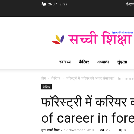
C
26.3
ई-प्र
Sirsa
Sachi
Shiksha
Hindi
–
सच्ची
शिक्षा
स्वास्थ्य
कैरियर
अध्यात्म
सुंदरता
प्रसिद्ध
आध्यात्मिक
पत्रिका
होम
कैरियर
फॉरेस्ट्री में करियर की अपार संभावनाएं | Immens
कैरियर
फॉरेस्ट्री में करि
of career in for
द्वारा
सच्ची शिक्षा
-
17 November, 2019
255
0