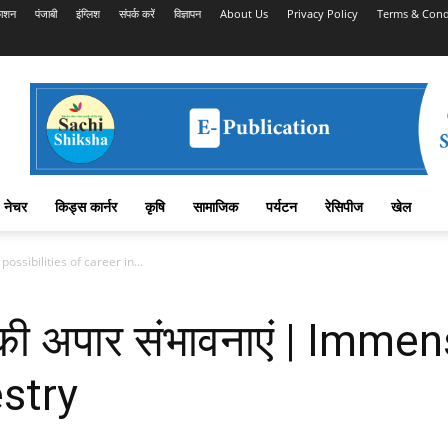
काशन
पंजाबी
इंग्लिश
संपर्क करें
विज्ञापन
About Us
Privacy Policy
Terms & Cond
नेचर
किड्स कार्नर
कृषि
सामाजिक
पर्यटन
रेसिपीज
खेल
e possibilities of career in...
यर की अपार संभावनाएं | Imm
estry