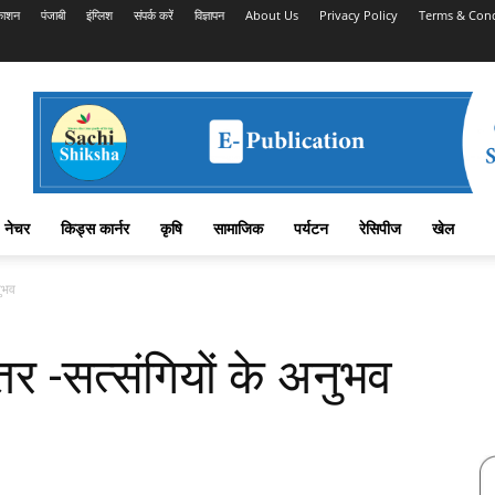
काशन
पंजाबी
इंग्लिश
संपर्क करें
विज्ञापन
About Us
Privacy Policy
Terms & Cond
नेचर
किड्स कार्नर
कृषि
सामाजिक
पर्यटन
रेसिपीज
खेल
नुभव
तर -सत्संगियों के अनुभव