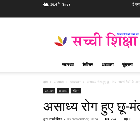
C
36.4
ई-प्र
Sirsa
Sachi
Shiksha
Hindi
–
सच्ची
शिक्षा
स्वास्थ्य
कैरियर
अध्यात्म
सुंदरता
प्रसिद्ध
आध्यात्मिक
पत्रिका
होम
अध्यात्म
चमत्कार
असाध्य रोग हुए छू-मंतर -सत्संगियों के अ
अध्यात्म
चमत्कार
शोकेस
असाध्य रोग हुए छू-मं
द्वारा
सच्ची शिक्षा
-
08 November, 2024
224
0