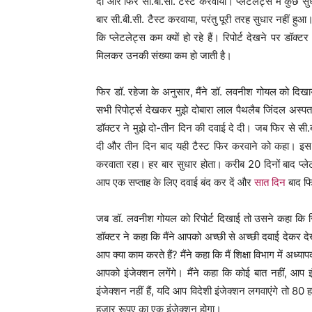
दी और फिर सी.बी.सी. टैस्ट करवाया। प्लेटलेट्स में कुछ 
बार सी.बी.सी. टैस्ट करवाया, परंतु पूरी तरह सुधार नहीं हु
कि प्लेटलेट्स कम क्यों हो रहे हैं। रिपोर्ट देखने पर डॉक्टर न
मिलकर उनकी संख्या कम हो जाती है।
फिर डॉ. रहेजा के अनुसार, मैंने डॉ. लवनीश गोयल को दिखाया ज
सभी रिपोर्ट्स देखकर मुझे दोबारा लाल पैथलैब जिंदल अस्पताल
डॉक्टर ने मुझे दो-तीन दिन की दवाई दे दी। जब फिर से सी.ब
दी और तीन दिन बाद यही टैस्ट फिर करवाने को कहा। इस प
करवाता रहा। हर बार सुधार होता। करीब 20 दिनों बाद प्ले
आप एक सप्ताह के लिए दवाई बंद कर दें और
सात दिन
बाद फि
जब डॉ. लवनीश गोयल को रिपोर्ट दिखाई तो उसने कहा कि रि
डॉक्टर ने कहा कि मैंने आपको अच्छी से अच्छी दवाई देकर दे
आप क्या काम करते हैं? मैंने कहा कि मैं शिक्षा विभाग में अध
आपको इंजेक्शन लगेंगे। मैंने कहा कि कोई बात नहीं, आप 
इंजेक्शन नहीं हैं, यदि आप विदेशी इंजेक्शन लगवाएंगे तो 
हजार रूपए का एक इंजेक्शन होगा।