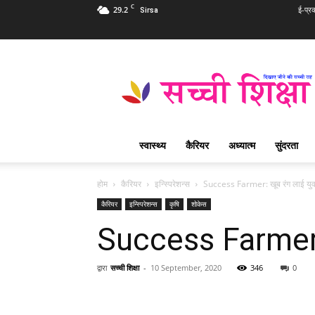
C
29.2
ई-प्र
Sirsa
Sachi
Shiksha
Hindi
–
सच्ची
शिक्षा
स्वास्थ्य
कैरियर
अध्यात्म
सुंदरता
प्रसिद्ध
आध्यात्मिक
पत्रिका
होम
कैरियर
इन्स्पिरेशन्स
Success Farmer: खूब रंग लाई युव
कैरियर
इन्स्पिरेशन्स
कृषि
शोकेस
Success Farmer: 
द्वारा
सच्ची शिक्षा
-
10 September, 2020
346
0