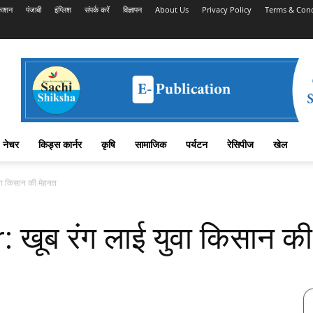
काशन
पंजाबी
इंग्लिश
संपर्क करें
विज्ञापन
About Us
Privacy Policy
Terms & Cond
नेचर
किड्स कार्नर
कृषि
सामाजिक
पर्यटन
रेसिपीज
खेल
ा किसान की मेहनत
खूब रंग लाई युवा किसान की