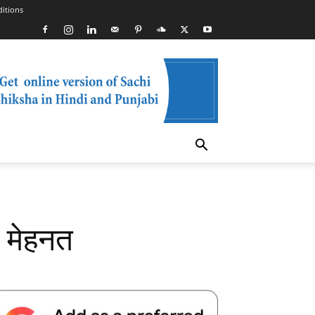
itions
 मेहनत