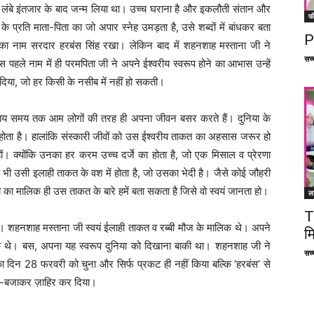
 लंबे इंतजार के बाद जन्म लिया था। उच्च घराना है और इकलौती संतान और
फ
के प्रति माता-पिता का जो अपार स्नेह उमड़ता है, उसे शब्दों में बांधकर बता
P
का नाम सरदार हरबंस सिंह रखा। लेकिन बाद में शहनशाह मस्ताना जी ने
सच्च
 पहले नाम में ही परमपिता जी ने अपने ईश्वरीय स्वरूप होने का आभास उन्हें
या, जो हर किसी के नसीब में नहीं हो सकती।
 तय समय तक आम लोगों की तरह ही अपना जीवन बसर करते हैं। दुनिया के
ोता है। हालांकि संस्कारी जीवों को उस ईश्वरीय ताकत का अहसास जरूर हो
ों। क्योंकि उनका हर करम उच्च दर्जे का होता है, जो एक मिसाल व प्रेरणा
भी उसी इलाही ताकत के वश में होता है, जो उसका भेदी है। जैसे कोई जौहरी
ती का मालिक ही उस ताकत के बारे हमें बता सकता है जिसे वो स्वयं जानता हो।
ल
T
है। शहनशाह मस्ताना जी स्वयं ईलाही ताकत व रब्बी मौज के मालिक थे। अपने
म
चुके थे। बस, अपना यह स्वरूप दुनिया को दिखाना बाकी था। शहनशाह जी ने
सच्च
ा दिन 28 फरवरी को चुना और सिर्फ प्रकट ही नहीं किया बल्कि ‘हरबंस’ से
ोक-बजाकर ज़ाहिर कर दिया।