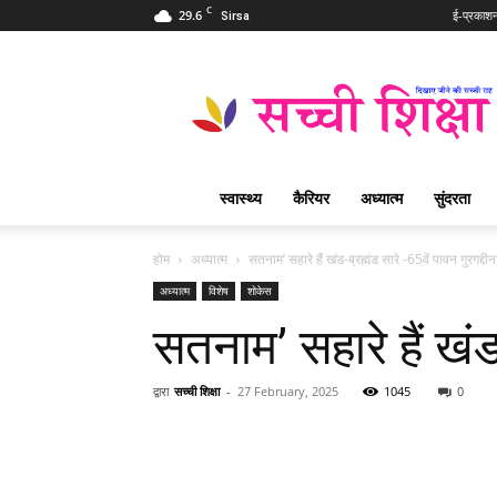
C
29.6
ई-प्रकाश
Sirsa
Sachi
Shiksha
Hindi
–
सच्ची
शिक्षा
स्वास्थ्य
कैरियर
अध्यात्म
सुंदरता
प्रसिद्ध
आध्यात्मिक
पत्रिका
होम
अध्यात्म
सतनाम’ सहारे हैं खंड-ब्रह्मंड सारे -65वें पावन गुरगद्
अध्यात्म
विशेष
शोकेस
सतनाम’ सहारे हैं खंड
द्वारा
सच्ची शिक्षा
-
27 February, 2025
1045
0
WhatsApp
Share