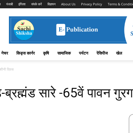
न
पंजाबी
इंग्लिश
संपर्क करें
विज्ञापन
About Us
Privacy Policy
Terms & Conditi
नेचर
किड्स कार्नर
कृषि
सामाजिक
पर्यटन
रेसिपीज
खेल
दीनशीनी दिवस
-ब्रह्मंड सारे -65वें पावन गुर
Facebook
X
Linkedin
Pinterest