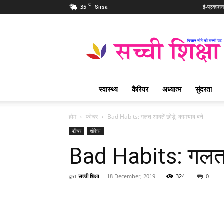
C
35
ई-प्रकाशन
Sirsa
Sachi
Shiksha
Hindi
–
सच्ची
शिक्षा
स्वास्थ्य
कैरियर
अध्यात्म
सुंदरता
प्रसिद्ध
आध्यात्मिक
पत्रिका
होम
फीचर
Bad Habits: गलत आदतें छोड़ें, कामयाब बनें
फीचर
शोकेस
Bad Habits: गलत आद
द्वारा
सच्ची शिक्षा
-
18 December, 2019
324
0
WhatsApp
Share