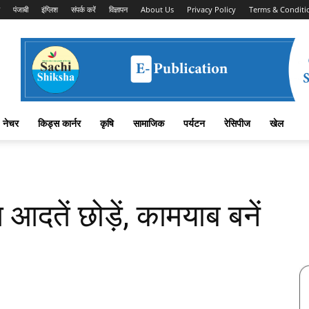
पंजाबी
इंग्लिश
संपर्क करें
विज्ञापन
About Us
Privacy Policy
Terms & Conditi
नेचर
किड्स कार्नर
कृषि
सामाजिक
पर्यटन
रेसिपीज
खेल
तें छोड़ें, कामयाब बनें
Facebook
X
Linkedin
Pinterest