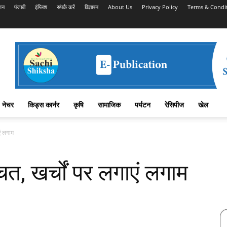
शन
पंजाबी
इंग्लिश
संपर्क करें
विज्ञापन
About Us
Privacy Policy
Terms & Condi
नेचर
किड्स कार्नर
कृषि
सामाजिक
पर्यटन
रेसिपीज
खेल
एं लगाम
बचत, खर्चों पर लगाएं लगाम