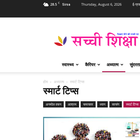
C
28.5
Thursday, August 6, 2026
ई-प्र
Sirsa
Sachi
Shiksha
Hindi
–
सच्ची
शिक्षा
स्वास्थ्य
कैरियर
अध्यात्म
सुंदरता
प्रसिद्ध
आध्यात्मिक
पत्रिका
होम
अध्यात्म
स्मार्ट टिप्स
स्मार्ट टिप्स
अनमोल वचन
आश्रम
चमत्कार
ध्यान
सत्संग
स्मार्ट टिप्स