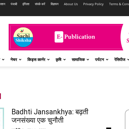
काशन
पंजाबी
इंग्लिश
संपर्क करें
विज्ञापन
About Us
Privacy Policy
Terms & Cond
नेचर
किड्स कार्नर
कृषि
सामाजिक
पर्यटन
रेसिपीज
Badhti Jansankhya: बढ़ती
जनसंख्या एक चुनौती