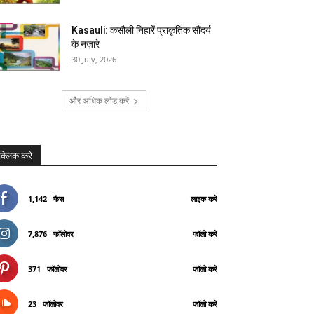
Kasauli: कसौली निहारें प्राकृतिक सौंदर्य
के नज़ारे
30 July, 2026
और अधिक लोड करें
क्लिक करे
1,142
फैंस
लाइक करें
7,876
फॉलोवर
फॉलो करें
371
फॉलोवर
फॉलो करें
23
फॉलोवर
फॉलो करें