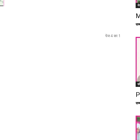
ने
M
सच्च
पेज 4 का 1
फ
P
सच्च