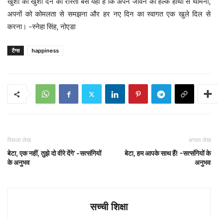
खुशी को खुशी देने का रास्ता बस यही है कि अपने जीवन को हल्के हाथों से थामना,
अपनों को कोमलता से समझना और हर नए दिन का स्वागत एक खुले दिल से
करना। -स्नेहा सिंह, नोएडा
टैग्स
happiness
पिछला लेख
अगला लेख
बेटा, एक नहीं, तुझे दो वीरे देंगे’ -सत्संगियों
बेटा, हम आपके साथ हैं! -सत्संगियों के
के अनुभव
अनुभव
सच्ची शिक्षा