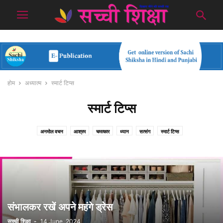
होम
अध्यात्म
स्मार्ट टिप्स
स्मार्ट टिप्स
अनमोल वचन
आश्रम
चमत्कार
ध्यान
सत्संग
स्मार्ट टिप्स
संभालकर रखें अपने महंगे ड्रेस
सच्ची शिक्षा
-
14 June, 2024