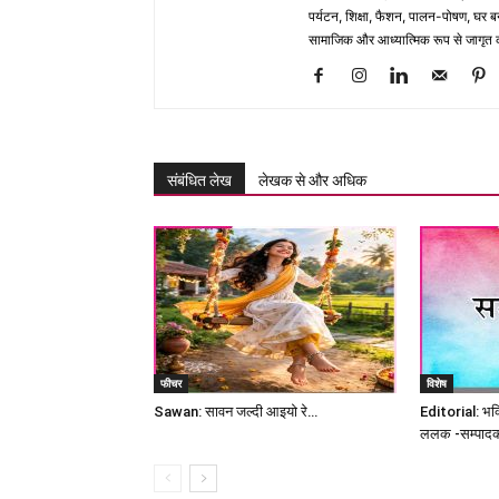
पर्यटन, शिक्षा, फैशन, पालन-पोषण, घर बना
सामाजिक और आध्यात्मिक रूप से जागृत कर
संबंधित लेख
लेखक से और अधिक
फीचर
विशेष
Sawan: सावन जल्दी आइयो रे…
Editorial: भक्त
ललक -सम्पाद