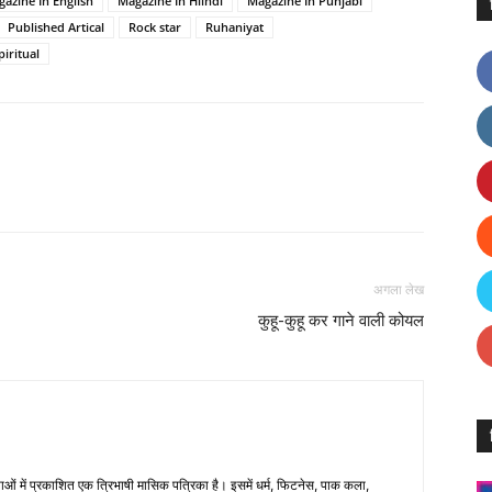
azine In English
Magazine In Hiindi
Magazine In Punjabi
Published Artical
Rock star
Ruhaniyat
piritual
Facebook
X
Linkedin
Pinterest
अगला लेख
कुहू-कुहू कर गाने वाली कोयल
भाषाओं में प्रकाशित एक त्रिभाषी मासिक पत्रिका है। इसमें धर्म, फिटनेस, पाक कला,