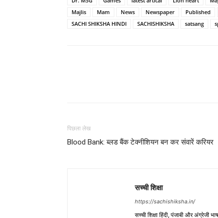
Dr. MSG
Games
latest artical
Lion heart
Mag
Majlis
Mam
News
Newspaper
Published
SACHI SHIKSHA HINDI
SACHISHIKSHA
satsang
s
WhatsApp
Share
पिछला लेख
Blood Bank: ब्लड बैंक टेक्नीशियन बन कर संवारें करियर
सच्ची शिक्षा
https://sachishiksha.in/
सच्ची शिक्षा हिंदी, पंजाबी और अंग्रेजी 