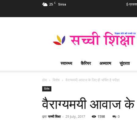
C
25
ई-प्रका
Sirsa
Sachi
Shiksha
Hindi
–
सच्ची
शिक्षा
स्वास्थ्य
कैरियर
अध्यात्म
सुंदरता
प्रसिद्ध
आध्यात्मिक
पत्रिका
होम
विशेष
वैराग्यमयी आवाज के लिए ही चर्चित है पपीहा
विशेष
वैराग्यमयी आवाज के 
द्वारा
सच्ची शिक्षा
-
29 July, 2017
1598
0