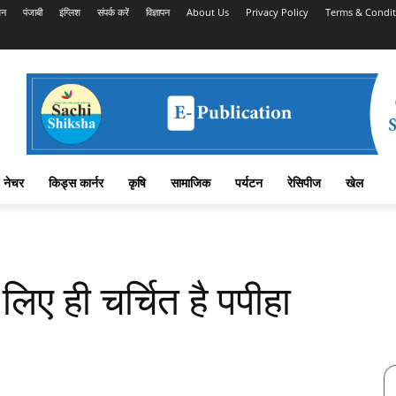
शन
पंजाबी
इंग्लिश
संपर्क करें
विज्ञापन
About Us
Privacy Policy
Terms & Condit
नेचर
किड्स कार्नर
कृषि
सामाजिक
पर्यटन
रेसिपीज
खेल
लिए ही चर्चित है पपीहा