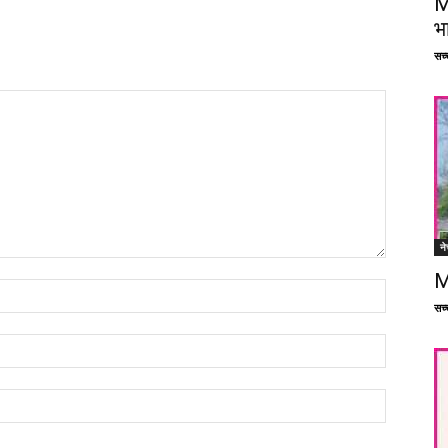
M
भ
सच्च
ने
M
सच्च