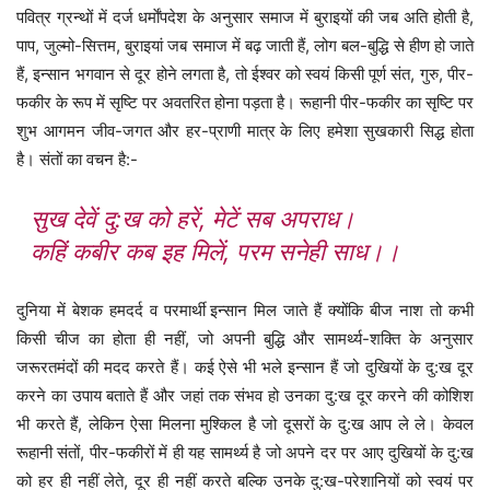
पवित्र ग्रन्थों में दर्ज धर्माेंपदेश के अनुसार समाज में बुराइयों की जब अति होती है,
पाप, जुल्मो-सित्तम, बुराइयां जब समाज में बढ़ जाती हैं, लोग बल-बुद्धि से हीण हो जाते
हैं, इन्सान भगवान से दूर होने लगता है, तो ईश्वर को स्वयं किसी पूर्ण संत, गुरु, पीर-
फकीर के रूप में सृष्टि पर अवतरित होना पड़ता है। रूहानी पीर-फकीर का सृष्टि पर
शुभ आगमन जीव-जगत और हर-प्राणी मात्र के लिए हमेशा सुखकारी सिद्ध होता
है। संतों का वचन है:-
सुख देवें दु:ख को हरें, मेटें सब अपराध।
कहिं कबीर कब इह मिलें, परम सनेही साध।।
दुनिया में बेशक हमदर्द व परमार्थी इन्सान मिल जाते हैं क्योंकि बीज नाश तो कभी
किसी चीज का होता ही नहीं, जो अपनी बुद्धि और सामर्थ्य-शक्ति के अनुसार
जरूरतमंदों की मदद करते हैं। कई ऐसे भी भले इन्सान हैं जो दुखियों के दु:ख दूर
करने का उपाय बताते हैं और जहां तक संभव हो उनका दु:ख दूर करने की कोशिश
भी करते हैं, लेकिन ऐसा मिलना मुश्किल है जो दूसरों के दु:ख आप ले ले। केवल
रूहानी संतों, पीर-फकीरों में ही यह सामर्थ्य है जो अपने दर पर आए दुखियों के दु:ख
को हर ही नहीं लेते, दूर ही नहीं करते बल्कि उनके दु:ख-परेशानियों को स्वयं पर