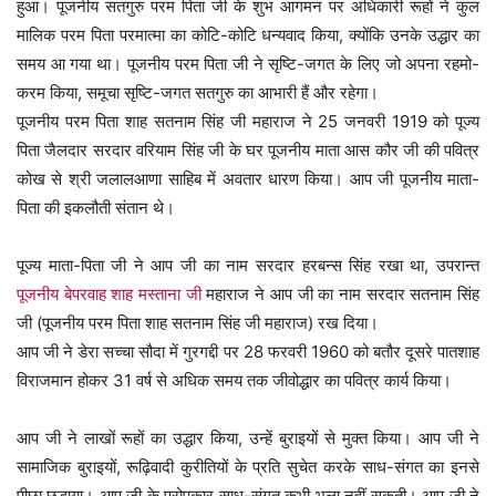
हुआ। पूजनीय सतगुरु परम पिता जी के शुभ आगमन पर अधिकारी रूहों ने कुल
मालिक परम पिता परमात्मा का कोटि-कोटि धन्यवाद किया, क्योंकि उनके उद्धार का
समय आ गया था। पूजनीय परम पिता जी ने सृष्टि-जगत के लिए जो अपना रहमो-
करम किया, समूचा सृष्टि-जगत सतगुरु का आभारी हैं और रहेगा।
पूजनीय परम पिता शाह सतनाम सिंह जी महाराज ने 25 जनवरी 1919 को पूज्य
पिता जैलदार सरदार वरियाम सिंह जी के घर पूजनीय माता आस कौर जी की पवित्र
कोख से श्री जलालआणा साहिब में अवतार धारण किया। आप जी पूजनीय माता-
पिता की इकलौती संतान थे।
पूज्य माता-पिता जी ने आप जी का नाम सरदार हरबन्स सिंह रखा था, उपरान्त
पूजनीय बेपरवाह शाह मस्ताना जी
महाराज ने आप जी का नाम सरदार सतनाम सिंह
जी (पूजनीय परम पिता शाह सतनाम सिंह जी महाराज) रख दिया।
आप जी ने डेरा सच्चा सौदा में गुरगद्दी पर 28 फरवरी 1960 को बतौर दूसरे पातशाह
विराजमान होकर 31 वर्ष से अधिक समय तक जीवोद्धार का पवित्र कार्य किया।
आप जी ने लाखों रूहों का उद्धार किया, उन्हें बुराइयों से मुक्त किया। आप जी ने
सामाजिक बुराइयों, रूढ़िवादी कुरीतियों के प्रति सुचेत करके साध-संगत का इनसे
पीछा छुड़ाया। आप जी के परोपकार साध-संगत कभी भुला नहीं सकती। आप जी ने