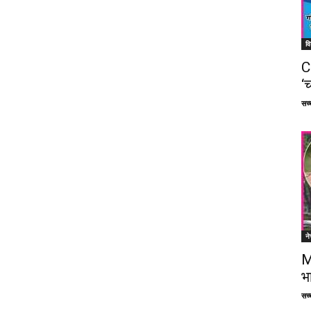
वि
C
‘च
सच्च
ने
M
भ
सच्च