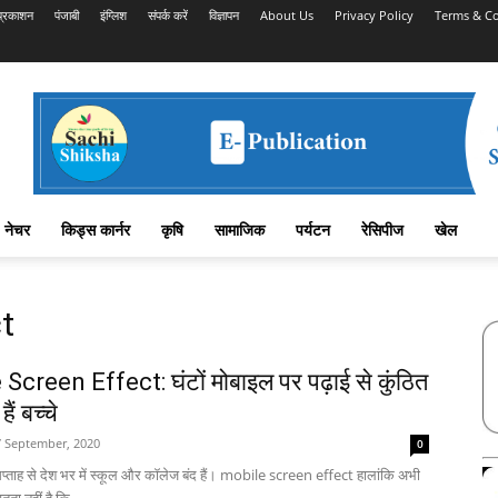
प्रकाशन
पंजाबी
इंग्लिश
संपर्क करें
विज्ञापन
About Us
Privacy Policy
Terms & Co
नेचर
किड्स कार्नर
कृषि
सामाजिक
पर्यटन
रेसिपीज
खेल
ct
Screen Effect: घंटों मोबाइल पर पढ़ाई से कुंठित
ैं बच्चे
7 September, 2020
0
े सप्ताह से देश भर में स्कूल और कॉलेज बंद हैं। mobile screen effect हालांकि अभी