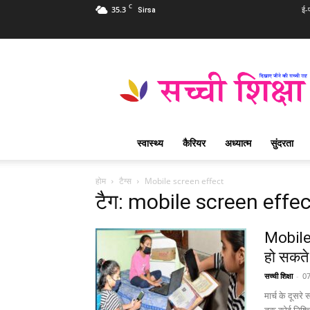
C
35.3
ई-
Sirsa
Sachi
Shiksha
Hindi
–
सच्ची
शिक्षा
स्वास्थ्य
कैरियर
अध्यात्म
सुंदरता
प्रसिद्ध
आध्यात्मिक
पत्रिका
होम
टैग्स
Mobile screen effect
टैग: mobile screen effe
Mobile 
हो सकते ह
सच्ची शिक्षा
-
0
मार्च के दूसर