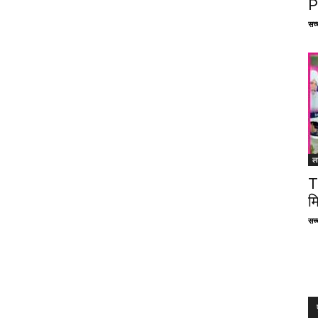
P
सच्च
ल
T
म
सच्च