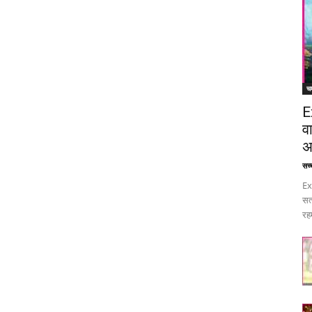
चम
E
व
अ
सच्च
Ex
सत
रह