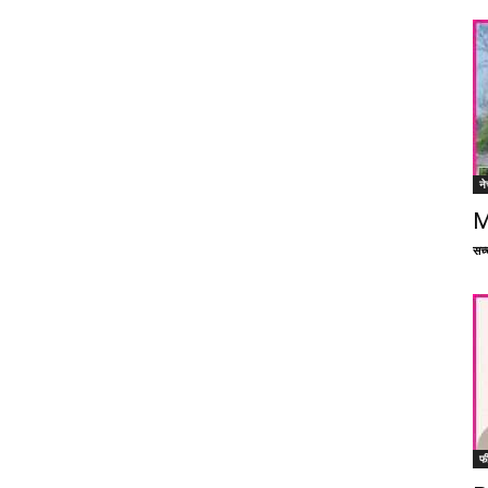
ने
M
सच्च
फ