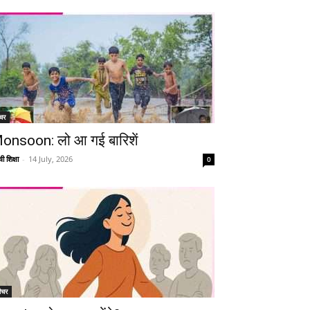
चर
onsoon: लो आ गई बारिशें
ी शिक्षा
-
14 July, 2026
0
ीचर