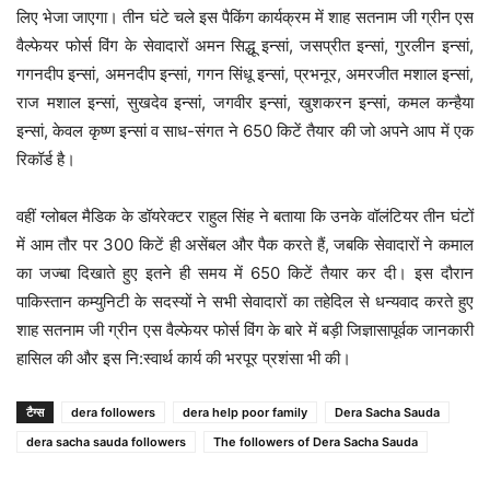
लिए भेजा जाएगा। तीन घंटे चले इस पैकिंग कार्यक्रम में शाह सतनाम जी ग्रीन एस
वैल्फेयर फोर्स विंग के सेवादारों अमन सिद्धू इन्सां, जसप्रीत इन्सां, गुरलीन इन्सां,
गगनदीप इन्सां, अमनदीप इन्सां, गगन सिंधू इन्सां, प्रभनूर, अमरजीत मशाल इन्सां,
राज मशाल इन्सां, सुखदेव इन्सां, जगवीर इन्सां, खुशकरन इन्सां, कमल कन्हैया
इन्सां, केवल कृष्ण इन्सां व साध-संगत ने 650 किटें तैयार की जो अपने आप में एक
रिकॉर्ड है।
वहीं ग्लोबल मैडिक के डॉयरेक्टर राहुल सिंह ने बताया कि उनके वॉलंटियर तीन घंटों
में आम तौर पर 300 किटें ही असेंबल और पैक करते हैं, जबकि सेवादारों ने कमाल
का जज्बा दिखाते हुए इतने ही समय में 650 किटें तैयार कर दी। इस दौरान
पाकिस्तान कम्युनिटी के सदस्यों ने सभी सेवादारों का तहेदिल से धन्यवाद करते हुए
शाह सतनाम जी ग्रीन एस वैल्फेयर फोर्स विंग के बारे में बड़ी जिज्ञासापूर्वक जानकारी
हासिल की और इस नि:स्वार्थ कार्य की भरपूर प्रशंसा भी की।
टैग्स
dera followers
dera help poor family
Dera Sacha Sauda
dera sacha sauda followers
The followers of Dera Sacha Sauda