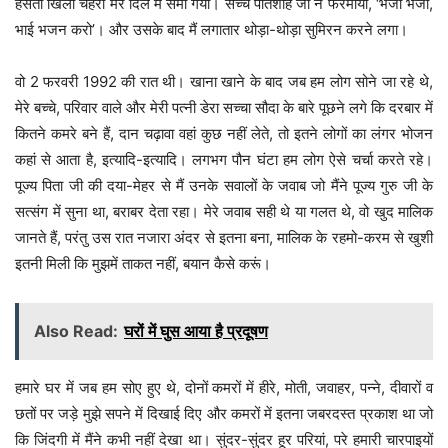
हंसता खिला चेहरा मेरे दिल में समा गया। सच्चे पातशाह जी ने फरमाया, ‘भजो भजो,
भाई भजन करो’। और उसके बाद मैं लगातार थोड़ा-थोड़ा सुमिरन करने लगा।
वो 2 फरवरी 1992 की रात थी। खाना खाने के बाद जब हम लोग सोने जा रहे थे,
मेरे बच्चे, परिवार वाले और मेरी पत्नी डेरा सच्चा सौदा के बारे पूछने लगे कि दरबार में
कितने कमरे बने हैं, दान चढ़ावा वहां कुछ नहीं लेते, तो इतने लोगों का लंगर भोजन
कहां से आता है, इत्यादि-इत्यादि। लगभग पौन घंटा हम लोग ऐसे चर्चा करते रहे।
पूज्य पिता जी की दया-मेहर से मैं उनके सवालों के जवाब जो मैंने पूज्य गुरु जी के
सत्संग में सुना था, बराबर देता रहा। मेरे जवाब सही थे या गलत थे, वो खुद मालिक
जानते हैं, परंतु उस रात नजारा अंदर से इतना बना, मालिक के रहमो-करम से खुशी
इतनी मिली कि मुझमें ताकत नहीं, बयान कैसे करूं।
Also Read:
घरों में घुस आया है प्रदूषण
हमारे घर में जब हम सोए हुए थे, दोनों कमरों में हीरे, मोती, जवाहर, पन्ने, दीवारों व
छतों पर जड़े मुझे सपने में दिखाई दिए और कमरों में इतना जबरदस्त प्रकाश था जो
कि जिंदगी में मैंने कभी नहीं देखा था। सुंदर-सुंदर हूर परियां, परे हमारी चारपाइयों