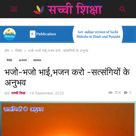
होम
विशेष
भजो-भजो भाई,भजन करो -सत्संगियों के अनुभव
विशेष
अध्यात्म
चमत्कार
भजो-भजो भाई,भजन करो -सत्संगियों के
अनुभव
206
0
द्वारा
सच्ची शिक्षा
-
14 September, 2020