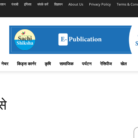
काशन
पंजाबी
इंग्लिश
संपर्क करें
विज्ञापन
About Us
Privacy Policy
Terms & Cond
नेचर
किड्स कार्नर
कृषि
सामाजिक
पर्यटन
रेसिपीज
खेल
से