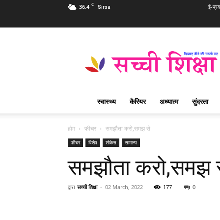
C
36.4
ई-प्र
Sirsa
Sachi
Shiksha
Hindi
–
सच्ची
शिक्षा
स्वास्थ्य
कैरियर
अध्यात्म
सुंदरता
प्रसिद्ध
आध्यात्मिक
पत्रिका
होम
फीचर
समझौता करो,समझ से
फीचर
विशेष
शोकेस
सामान्य
समझौता करो,समझ 
द्वारा
सच्ची शिक्षा
-
02 March, 2022
177
0