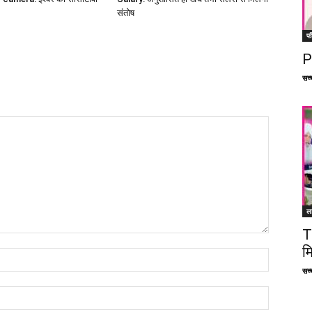
संतोष
फ
P
सच्च
ल
T
म
सच्च