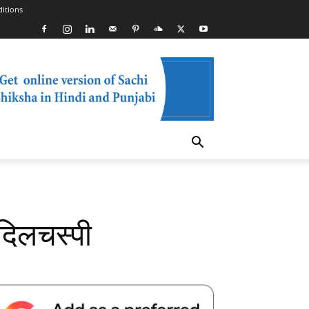
itions
दिलचस्पी