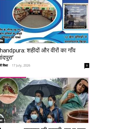
शेष
handpura: शहीदों और वीरों का गाँव
ांदपुरा’
Telegram
Copy URL
ी शिक्षा
-
17 July, 2026
0
चर