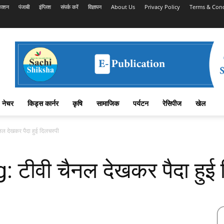
काशन
पंजाबी
इंग्लिश
संपर्क करें
विज्ञापन
About Us
Privacy Policy
Terms & Cond
नेचर
किड्स कार्नर
कृषि
सामाजिक
पर्यटन
रेसिपीज
खेल
 देखकर पैदा हुई दिलचस्पी
टीवी चैनल देखकर पैदा हुई 