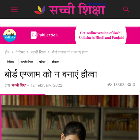
होम
कैरियर
स्टडी टिप्स
बोर्ड एग्जाम को न बनाएं हौव्वा
कैरियर
स्टडी टिप्स
फीचर
शोकेस
बोर्ड एग्जाम को न बनाएं हौव्वा
18398
0
द्वारा
सच्ची शिक्षा
-
12 February, 2022