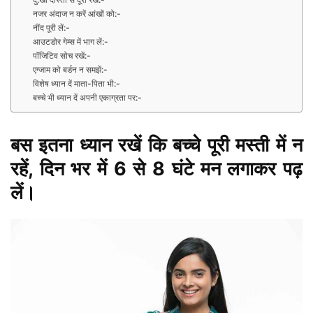
नजर अंदाज न करें आंखों को:-
नींद पूरी लें:-
आउटडोर गेम्स में भाग लें:-
पॉजिटिव सोच रखें:-
एग्जाम को बर्डन न समझें:-
विशेष ध्यान दें माता-पिता भी:-
बच्चे भी ध्यान दें अपनी एकाग्रता पर:-
बस इतना ध्यान रखें कि बच्चे पूरी मस्ती में न
रहें, दिन भर में 6 से 8 घंटे मन लगाकर पढ़
लें।