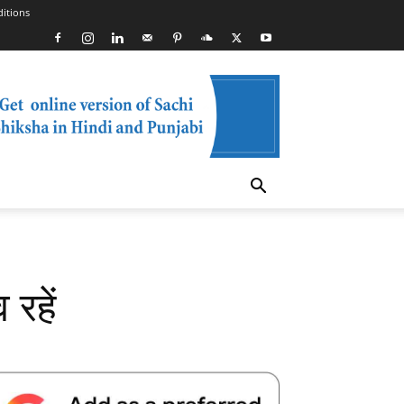
itions
 रहें