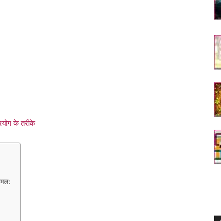
रयोग के तरीके
 अमल: