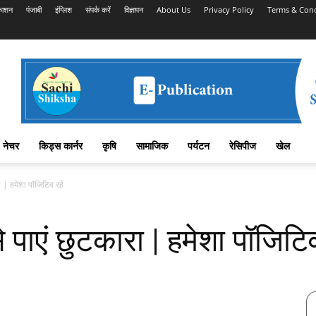
काशन
पंजाबी
इंग्लिश
संपर्क करें
विज्ञापन
About Us
Privacy Policy
Terms & Cond
नेचर
किड्स कार्नर
कृषि
सामाजिक
पर्यटन
रेसिपीज
खेल
ा | हमेशा पॉजिटिव रहें
 पाएं छुटकारा | हमेशा पॉजिटिव