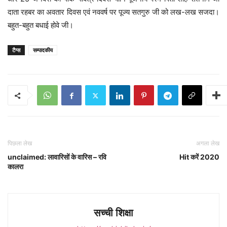
दाता रहबर का अवतार दिवस एवं नववर्ष पर पूज्य सतगुरु जी को लख-लख सजदा।
बहुत-बहुत बधाई होवे जी।
टैग्स
सम्पादकीय
पिछला लेख
अगला लेख
unclaimed: लावारिसों के वारिस – रवि
Hit करें 2020
कालरा
सच्ची शिक्षा