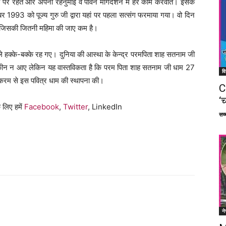
ीलों पर रहते और अपनी रहनुमाई व पावन मार्गदर्शन में हर काम करवाते। इसके
र 1993 को पूज्य गुरु जी द्वारा यहां पर पहला सत्संग फरमाया गया। वो दिन
र जिसकी जितनी महिमा की जाए कम है।
ाले हक्के-बक्के रह गए। दुनिया की आस्था के केन्द्र परमपिता शाह सतनाम जी
कीन न आए लेकिन यह वास्तविकता है कि परम पिता शाह सतनाम जी धाम 27
वि
ो-करम से इस पवित्र धाम की स्थापना की।
C
‘च
 लिए हमें
Facebook
,
Twitter
, LinkedIn
सच्च
ने
Facebook
X
Linkedin
Pinterest