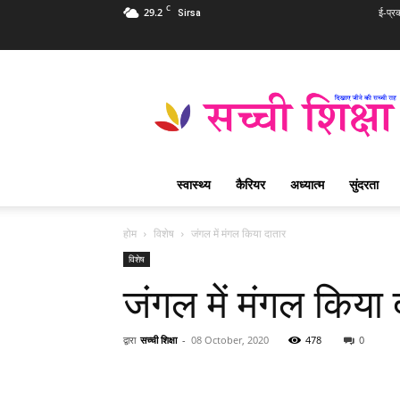
C
29.2
ई-प्र
Sirsa
Sachi
Shiksha
Hindi
–
सच्ची
शिक्षा
स्वास्थ्य
कैरियर
अध्यात्म
सुंदरता
प्रसिद्ध
आध्यात्मिक
पत्रिका
होम
विशेष
जंगल में मंगल किया दातार
विशेष
जंगल में मंगल किया 
द्वारा
सच्ची शिक्षा
-
08 October, 2020
478
0