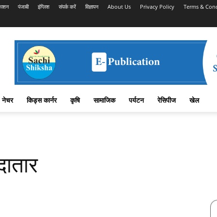
काशन
पंजाबी
इंग्लिश
संपर्क करें
विज्ञापन
About Us
Privacy Policy
Terms & Cond
नेचर
किड्स कार्नर
कृषि
सामाजिक
पर्यटन
रेसिपीज
खेल
दातार