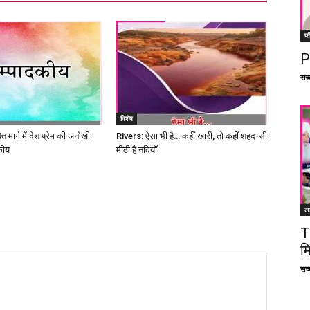
फ
P
सच्च
विशेष
ि मार्ग में देश प्रेम की अनोखी
Rivers: ऐसा भी है… कहीं खारी, तो कहीं शहद-सी
कीय
मीठी है नदियाँ
ल
T
म
सच्च