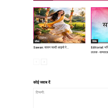
फीचर
विशेष
Sawan: सावन जल्दी आइयो रे…
Editorial: भक्त
ललक -सम्पाद
कोई जवाब दें