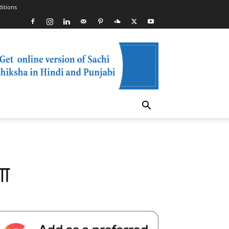
itions
शा