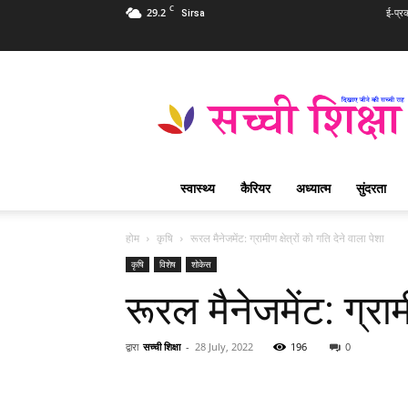
C
29.2
ई-प्र
Sirsa
Sachi
Shiksha
Hindi
–
सच्ची
शिक्षा
स्वास्थ्य
कैरियर
अध्यात्म
सुंदरता
प्रसिद्ध
आध्यात्मिक
पत्रिका
होम
कृषि
रूरल मैनेजमेंट: ग्रामीण क्षेत्रों को गति देने वाला पेशा
कृषि
विशेष
शोकेस
रूरल मैनेजमेंट: ग्राम
द्वारा
सच्ची शिक्षा
-
28 July, 2022
196
0