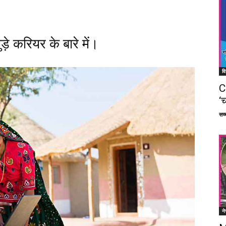
ड़े करियर के बारे में।
वि
C
‘च
सच्च
ने