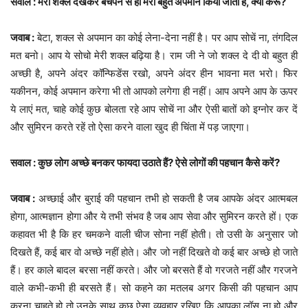
सवाल : मेरी शक्ल देखकर बचपन से ही मेरा बहुत अपमान किया जाता है, क्या करूं?
जवाब :
बेटा, शक्ल से अपमान का कोई लेना-देना नहीं है। पर आप सोचें ना, तंगदिल
मत बनो। आप ये सोचो मेरी शक्ल बढ़िया है। राम जी ने जो शक्ल दे दी वो बहुत ही
अच्छी है, अपने अंदर कॉन्फिडेंस रखो, अपने अंदर हीन भावना मत भरो। फिर
यकीनन, कोई अपमान करेगा भी तो आपको लगेगा ही नहीं। आप अपने आप के ऊपर
ये लाएं मत, चाहे कोई कुछ बोलता रहे आप सोचें ना और ऐसी बातों को इग्नोर कर दें
और सुमिरन करते रहें तो ऐसा करने वाला खुद ही चिंता में पड़ जाएगा।
सवाल : कुछ लोग अच्छे बनकर फायदा उठाते हैं? ऐसे लोगों की पहचान कैसे करें?
जवाब :
अच्छाई और बुराई की पहचान तभी हो सकती है जब आपके अंदर आत्मबल
होगा, आत्मज्ञान होगा और ये तभी संभव है जब आप सेवा और सुमिरन करते हों। एक
कहावत भी है कि हर चमकने वाली चीज सोना नहीं होती। तो उसी के अनुसार जो
दिखते हैं, कई बार वो अच्छे नहीं होते। और जो नहीं दिखते वो कई बार अच्छे हो जाते
हैं। हर काले बादल बरसा नहीं करते। और जो बरसते हैं वो गरजते नहीं और गरजने
वाले कभी-कभी ही बरसते हैं। सो कहने का मतलब अगर किसी की पहचान आप
करना चाहते हो तो उनके साथ कुछ ऐसा व्यवहार रखिए कि आपका लॉस ना हो और