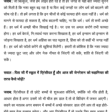
जवाब :
जी बिल्कुल, जैसे हम लाइव होते रहे हैं तो हर जगह से यही बात ज्यादा सुनने
को मिली है कि नशा बहुत बढ़ रहा है या फिर कई जगहों पर लोग धर्म को बदलने की
सोच रहे हैं। तो हमें लगता है कि इन चीजों से कोई फायदा होने वाला नहीं है। धर्म को
मानने से फायदा हो सकता है, सोच बदलनी चाहिए, ना कि धर्म। धर्म तो सभी अच्छे
हैं। हर धर्म में अच्छी चीज सिखाई गई है। पर उस पर अमल करोगे तभी फायदा
होगा। हर धर्म बेग़र्ज, नि:स्वार्थ प्यार करना सिखाता है, हर धर्म इन्सान को इन्सान से
जोड़ना सिखाता है, हर धर्म अहिंसा का पाठ पढ़ाता है, हिंसा को तो कहीं भी जगह नहीं
है। हर धर्म को फॉलो करेंगे तो खुशियां मिलेंगी। हमारी तो कोशिश है कि नशा ज्यादा
से ज्यादा छूट जाए और लोग नेक नीयत से जिंदगी जी सकें, शांति से जिंदगी जी
सकें।
सवाल : पिता जी मैं स्कूल में प्रिंसीपल हूँ और आज की जेनरेशन को रूहानियत की
तरफ कैसे जोड़ें?
जवाब:
प्रिंसीपल हैं तो छोटे बच्चों से शुरूआत कीजिये, क्योंकि जो नींव होती है,
आधार होता है अगर उसमें जो भी चीज हम डाल दें तो वो बिल्डिंग में जरूर आएगी।
कहने का मतलब अगर बचपन में बच्चों में अच्छे संस्कार डाल दोगे आप तो बड़ा होते-
होते बहुत नेक इन्सान बनेगा। और आप प्रिंसीपल हैं तो उनके लिए बहुत अच्छा है,