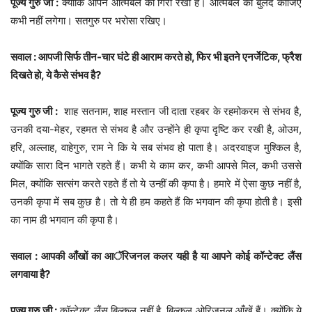
पूज्य गुरु जी :
क्योंकि आपने आत्मबल को गिरा रखा है। आत्मबल को बुलंद कीजिए
कभी नहीं लगेगा। सतगुरु पर भरोसा रखिए।
सवाल : आपजी सिर्फ तीन-चार घंटे ही आराम करते हो, फिर भी इतने एनर्जेटिक, फ्रैश
दिखते हो, ये कैसे संभव है?
पूज्य गुरु जी :
शाह सतनाम, शाह मस्तान जी दाता रहबर के रहमोकरम से संभव है,
उनकी दया-मेहर, रहमत से संभव है और उन्होंने ही कृपा दृष्टि कर रखी है, ओउम,
हरि, अल्लाह, वाहेगुरु, राम ने कि ये सब संभव हो पाता है। अदरवाइज मुश्किल है,
क्योंकि सारा दिन भागते रहते हैं। कभी ये काम कर, कभी आपसे मिल, कभी उससे
मिल, क्योंकि सत्संग करते रहते हैं तो ये उन्हीं की कृपा है। हमारे में ऐसा कुछ नहीं है,
उनकी कृपा में सब कुछ है। तो ये ही हम कहते हैं कि भगवान की कृपा होती है। इसी
का नाम ही भगवान की कृपा है।
सवाल : आपकी आँखों का आॅरिजनल कलर यही है या आपने कोई कॉन्टेक्ट लैंस
लगवाया है?
पूज्य गुरु जी :
कॉन्टेक्ट लैंस बिल्कुल नहीं है, बिल्कुल ओरिजनल आँखें हैं। क्योंकि ये