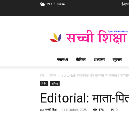
C
29.1
ई-प्र
Sirsa
Sachi
Shiksha
Hindi
–
सच्ची
शिक्षा
स्वास्थ्य
कैरियर
अध्यात्म
सुंदरता
प्रसिद्ध
आध्यात्मिक
पत्रिका
होम
विशेष
Editorial: माता-पिता और गुरुजनों का सम्मान है सर्वोप
विशेष
शोकेस
Editorial: माता-पित
द्वारा
सच्ची शिक्षा
-
01 October, 2025
176
0