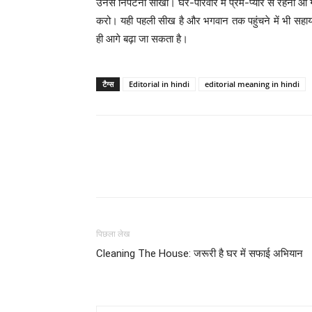
उनसे निपटना सीखो। घर-परिवार में प्रेम-प्यार से रहना आ ग
करो। यही पहली सीख है और भगवान तक पहुंचने में भी सहायक
ही आगे बढ़ा जा सकता है।
टैग्स
Editorial in hindi
editorial meaning in hindi
WhatsApp
Share
पिछला लेख
Cleaning The House: जरूरी है घर में सफाई अभियान