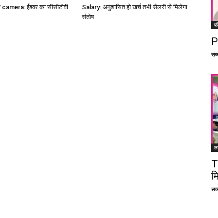
amera: ईश्वर का सीसीटीवी
Salary: अनुशासित हो खर्च तभी सैलरी से मिलेगा
संतोष
फ
P
सच्च
ल
T
म
सच्च