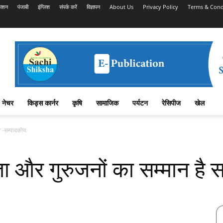
काशन
पंजाबी
इंग्लिश
संपर्क करें
विज्ञापन
About Us
Privacy Policy
Terms & Cond
नेचर
किड्स कार्नर
कृषि
सामाजिक
पर्यटन
रेसिपीज
खेल
रि -सम्पादकीय
ा और गुरुजनों का सम्मान है स