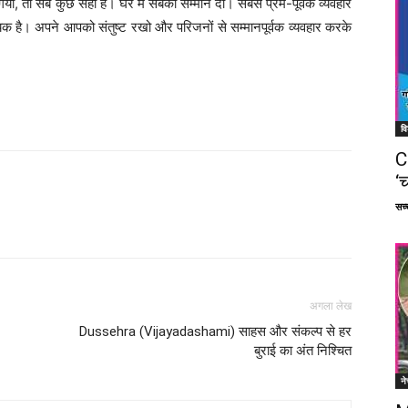
या, तो सब कुछ सही है। घर में सबको सम्मान दो। सबसे प्रेम-पूर्वक व्यवहार
 है। अपने आपको संतुष्ट रखो और परिजनों से सम्मानपूर्वक व्यवहार करके
वि
C
‘च
सच्च
Facebook
X
Linkedin
Pinterest
अगला लेख
Dussehra (Vijayadashami) साहस और संकल्प से हर
बुराई का अंत निश्चित
ने