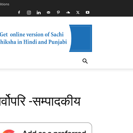
itions
र्वोपरि -सम्पादकीय