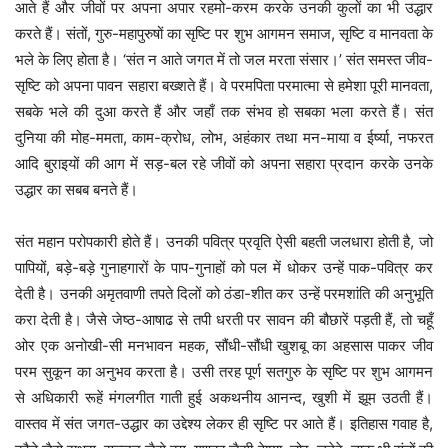
आते हैं और जीवों पर अपना अपार रहमो-करम करके उनकी कुलों का भी उद्धार
करते हैं। संतों, गुरु-महापुरुषों का सृष्टि पर शुभ आगमन समाज, सृष्टि व मानवता के
भले के लिए होता है। ‘संत न आते जगत में तो जल मरता संसार।’ संत समस्त जीव-
सृष्टि को अपना पावन सहारा बख्शते हैं। वे परमपिता परमात्मा से हमेशा पूरी मानवता,
सबके भले की दुआ करते हैं और जहाँ तक संभव हो सबका भला करते हैं। संत
दुनिया की मोह-ममता, काम-क्रोध, लोभ, अहंकार तथा मन-माया व ईर्ष्या, नफरत
आदि बुराइयों की आग में सड़-बल रहे जीवों को अपना सहारा प्रदान करके उनके
उद्धार का सबब बनते हैं।
संत महान परोपकारी होते हैं। उनकी पवित्र प्रवृति ऐसी बहती जलधारा होती है, जो
पापियों, बड़े-बड़े गुनाहगारों के पाप-गुनाहों को पल में धोकर उन्हें पाक-पवित्र कर
देती है। उनकी अमृतवाणी तपते दिलों को ठंडा-शीत कर उन्हें परमशांति की अनुभूति
करा देती है। जैसे जेष्ठ-आषाढ से तपी धरती पर सावन की बौछारें पड़ती हैं, तो चहूँ
ओर एक अनोखी-सी मनभावन महक, सौंधी-सौंधी खुशबू का अहसास पाकर जीव
परम सुकून का अनुभव करता है। उसी तरह पूर्ण सतगुरु के सृष्टि पर शुभ आगमन
से अधिकारी रूहें मंगलगीत गाती हुई अकथनीय आनन्द, खुशी में झूम उठती हैं।
वास्तव में संत जगत-उद्धार का उद्देश्य लेकर ही सृष्टि पर आते हैं। इतिहास गवाह है,