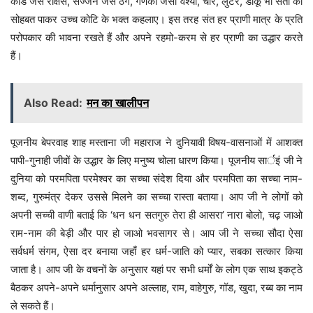
कौडे जैसे राक्षस, सज्जन जैसे ठग, गणका जैसी वेश्या, चोर, लुटेरे, डाकू भी संतों की
सोहबत पाकर उच्च कोटि के भक्त कहलाए। इस तरह संत हर प्राणी मात्र के प्रति
परोपकार की भावना रखते हैं और अपने रहमो-करम से हर प्राणी का उद्धार करते
हैं।
Also Read:
मन का खालीपन
पूजनीय बेपरवाह शाह मस्ताना जी महाराज ने दुनियावी विषय-वासनाओं में आशक्त
पापी-गुनाही जीवों के उद्धार के लिए मनुष्य चोला धारण किया। पूजनीय सार्इं जी ने
दुनिया को परमपिता परमेश्वर का सच्चा संदेश दिया और परमपिता का सच्चा नाम-
शब्द, गुरुमंत्र देकर उससे मिलने का सच्चा रास्ता बताया। आप जी ने लोगों को
अपनी सच्ची वाणी बताई कि ‘धन धन सतगुरु तेरा ही आसरा’ नारा बोलो, चढ़ जाओ
राम-नाम की बेड़ी और पार हो जाओ भवसागर से। आप जी ने सच्चा सौदा ऐसा
सर्वधर्म संगम, ऐसा दर बनाया जहाँ हर धर्म-जाति को प्यार, सबका सत्कार किया
जाता है। आप जी के वचनों के अनुसार यहां पर सभी धर्मों के लोग एक साथ इकट्ठे
बैठकर अपने-अपने धर्मानुसार अपने अल्लाह, राम, वाहेगुरु, गॉड, खुदा, रब्ब का नाम
ले सकते हैं।