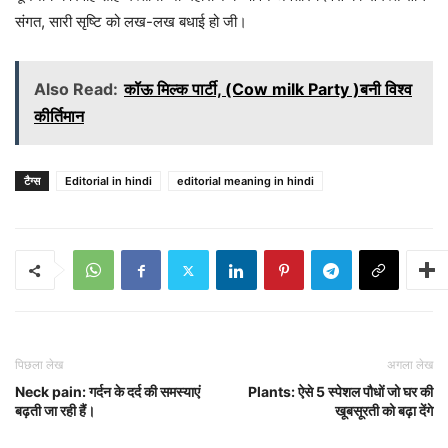
संगत, सारी सृष्टि को लख-लख बधाई हो जी।
Also Read:
कॉऊ मिल्क पार्टी, (Cow milk Party )बनी विश्व
कीर्तिमान
टैग्स
Editorial in hindi
editorial meaning in hindi
पिछला लेख
अगला लेख
Neck pain: गर्दन के दर्द की समस्याएं
Plants: ऐसे 5 स्पेशल पौधों जो घर की
बढ़ती जा रही हैं।
खूबसूरती को बढ़ा देंगे