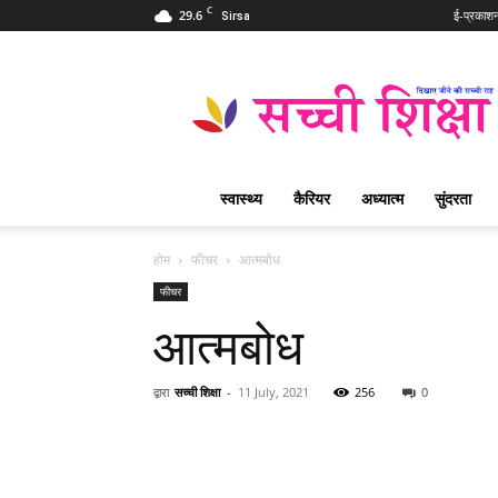
C
29.6
ई-प्रकाश
Sirsa
Sachi
Shiksha
Hindi
–
सच्ची
शिक्षा
स्वास्थ्य
कैरियर
अध्यात्म
सुंदरता
प्रसिद्ध
आध्यात्मिक
पत्रिका
होम
फीचर
आत्मबोध
फीचर
आत्मबोध
द्वारा
सच्ची शिक्षा
-
11 July, 2021
256
0
WhatsApp
Share