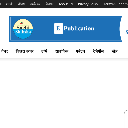
न
पंजाबी
इंग्लिश
संपर्क करें
विज्ञापन
About Us
Privacy Policy
Terms & Conditi
नेचर
किड्स कार्नर
कृषि
सामाजिक
पर्यटन
रेसिपीज
खेल
Facebook
X
Linkedin
Pinterest