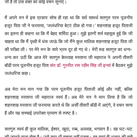
जी हैं तो उस वक्त का कोई वचन सुनाएं।
मैं अपने मन में इस प्रकार सोच ही रहा था कि सर्व सामर्थ सतगुरु परम पूजनीय
हजूर पिता जी ने फरमाया, ‘जलंधरिया बेटा! ठीक हो गया।’ शहनशाह हजूर पिताजी
का इतना ही कहना था कि मैं बेहद शर्मिदा हुआ। मुझे इतनी शर्म महसूस हुई कि जी
चाहता था कि मैं पृथ्वी में धंस जाऊं कि जो मैंने कुल मालिक शहनशाह हजूर पिता जी
की परीक्षा ली। पर मेरे मन के सारे भ्रम दूर हो गए थे। मेरी रूह सतगुरु का धन्य-
धन्य कर उठी कि आज मेरे सतगुरु बेपरवाह मस्ताना जी महाराज ने अपनी तीसरी
बॉडी परम पूजनीय हजूर पिता
संत डॉ. गुरमीत राम रहीम सिंह जी इन्सां
में बैठकर मुझे
जलंधरिया कहा।
अब मेरा मन मान गया कि परम पूजनीय हजूर पिताजी कोई और नहीं, बल्कि
शहनशाह मस्ताना जी महाराज स्वयं हैं। अब मेरे मन ने मान लिया है कि जो
शहनशाह मस्ताना जी फरमाया करते थे कि असीं तीसरी बॉडी में आएंगे, वे वचन सत्य
हैं और यह सच्चाई उपरोक्त प्रमाण से स्पष्ट है।
सतगुरु स्वयं ही कुल मालिक, ईश्वर, खुदा, रब्ब, अल्लाह, भगवान है। वह घट-घट
की जानने वाला होता है। उसे कुछ भी बताना नहीं पड़ता। वह स्वयं ही अन्दर की बातें