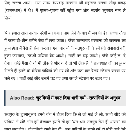
लिए सरसा आया। उस समय बेपरवाह मस्ताना जी महाराज सच्चा सौदा बागड़
(राजस्थान) में थे। मैं पूछता-पूछता वहीं पहुंच गया और सत्संग सुनकर नाम ले
लिया।
फिर हमारा सारा परिवार प्रेमी बन गया। नाम लेने के बाद मैं जब भी डेरा सच्चा सौदा
में जाता दो-तीन महीने सेवा में लगा जाता। जैसा शहनशाह मस्ताना जी महाराज का
हुक्म होता मैं वैसे ही सेवा करता। एक बार चोजी सतगुरु जी ने हमें (दो सेवादारों को)
हुक्म फरमाया, ‘जाओ पाथियां बेच आओ। गाड़ी पर चढ़ जाओ। जैसे कोई ले, दे
देना। कोई पैसा दे तो भी ठीक है और न दे तो भी ठीक है।’ शहनशाह जी का हुक्म
मिलते ही हमने दो बोरियां पाथियां की भर लीं और उठा कर रेलवे स्टेशन सरसा पर
चले गए। गाड़ी आई और उसमें चढ़ गए तथा अगले स्टेशन पर उतर गए।
Also Read:
चुटकियों में काट दिया भारी कर्म -सत्संगियों के अनुभव
सतगुरु के हुक्मानुसार हमने गांव में होका दिया कि ले लो भाई ले लो, सच्चे सौदे की
पाथियां ले लो! लोग हमें देखकर हंसते तो हम ‘धन-धन सतगुरु तेरा ही आसरा’ का
नारा लगा देते। वो पाथियां हमने बेच दी। उन पाथियों के बदले हमें दो मोरी वाले पैसे