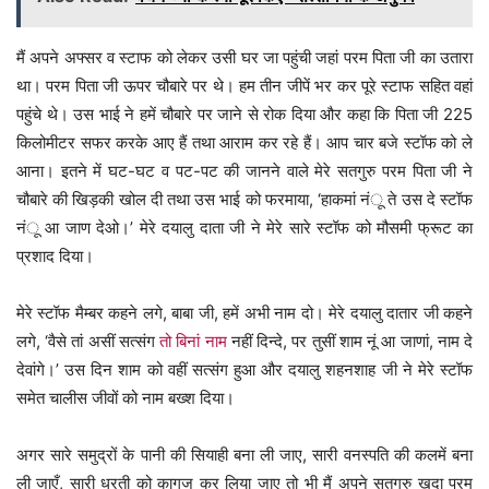
मैं अपने अफ्सर व स्टाफ को लेकर उसी घर जा पहुंची जहां परम पिता जी का उतारा
था। परम पिता जी ऊपर चौबारे पर थे। हम तीन जीपें भर कर पूरे स्टाफ सहित वहां
पहुंचे थे। उस भाई ने हमें चौबारे पर जाने से रोक दिया और कहा कि पिता जी 225
किलोमीटर सफर करके आए हैं तथा आराम कर रहे हैं। आप चार बजे स्टॉफ को ले
आना। इतने में घट-घट व पट-पट की जानने वाले मेरे सतगुरु परम पिता जी ने
चौबारे की खिड़की खोल दी तथा उस भाई को फरमाया, ‘हाकमां नंू ते उस दे स्टॉफ
नंू आ जाण देओ।’ मेरे दयालु दाता जी ने मेरे सारे स्टॉफ को मौसमी फ्रूट का
प्रशाद दिया।
मेरे स्टॉफ मैम्बर कहने लगे, बाबा जी, हमें अभी नाम दो। मेरे दयालु दातार जी कहने
लगे, ‘वैसे तां असीं सत्संग
तो बिनां नाम
नहीं दिन्दे, पर तुसीं शाम नूं आ जाणां, नाम दे
देवांगे।’ उस दिन शाम को वहीं सत्संग हुआ और दयालु शहनशाह जी ने मेरे स्टॉफ
समेत चालीस जीवों को नाम बख्श दिया।
अगर सारे समुद्रों के पानी की सियाही बना ली जाए, सारी वनस्पति की कलमें बना
ली जाएँ, सारी धरती को कागज कर लिया जाए तो भी मैं अपने सतगुरु खुदा परम