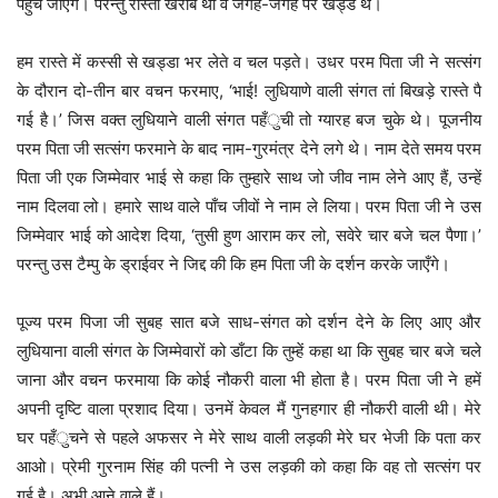
पहुँच जाएँगे। परन्तु रास्ता खराब था व जगह-जगह पर खड्डे थे।
हम रास्ते में कस्सी से खड्डा भर लेते व चल पड़ते। उधर परम पिता जी ने सत्संग
के दौरान दो-तीन बार वचन फरमाए, ‘भाई! लुधियाणे वाली संगत तां बिखड़े रास्ते पै
गई है।’ जिस वक्त लुधियाने वाली संगत पहँुची तो ग्यारह बज चुके थे। पूजनीय
परम पिता जी सत्संग फरमाने के बाद नाम-गुरमंत्र देने लगे थे। नाम देते समय परम
पिता जी एक जिम्मेवार भाई से कहा कि तुम्हारे साथ जो जीव नाम लेने आए हैं, उन्हें
नाम दिलवा लो। हमारे साथ वाले पाँच जीवों ने नाम ले लिया। परम पिता जी ने उस
जिम्मेवार भाई को आदेश दिया, ‘तुसी हुण आराम कर लो, सवेरे चार बजे चल पैणा।’
परन्तु उस टैम्पु के ड्राईवर ने जिद्द की कि हम पिता जी के दर्शन करके जाएँगे।
पूज्य परम पिजा जी सुबह सात बजे साध-संगत को दर्शन देने के लिए आए और
लुधियाना वाली संगत के जिम्मेवारों को डाँटा कि तुम्हें कहा था कि सुबह चार बजे चले
जाना और वचन फरमाया कि कोई नौकरी वाला भी होता है। परम पिता जी ने हमें
अपनी दृष्टि वाला प्रशाद दिया। उनमें केवल मैं गुनहगार ही नौकरी वाली थी। मेरे
घर पहँुचने से पहले अफसर ने मेरे साथ वाली लड़की मेरे घर भेजी कि पता कर
आओ। प्रेमी गुरनाम सिंह की पत्नी ने उस लड़की को कहा कि वह तो सत्संग पर
गई है। अभी आने वाले हैं।