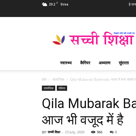
C
29.2
ई-प्र
Sirsa
Sachi
Shiksha
Hindi
–
सच्ची
शिक्षा
स्वास्थ्य
कैरियर
अध्यात्म
सुंदरता
प्रसिद्ध
आध्यात्मिक
पत्रिका
होम
सामाजिक
Qila Mubarak Bathinda: भारत में बना सबसे प्
सामाजिक
शोकेस
Qila Mubarak Bath
आज भी वजूद में है
द्वारा
सच्ची शिक्षा
-
23 July, 2020
966
0