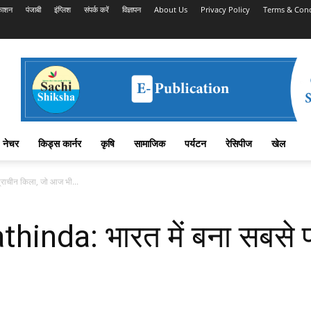
काशन
पंजाबी
इंग्लिश
संपर्क करें
विज्ञापन
About Us
Privacy Policy
Terms & Cond
नेचर
किड्स कार्नर
कृषि
सामाजिक
पर्यटन
रेसिपीज
खेल
राचीन किला, जो आज भी...
inda: भारत में बना सबसे प