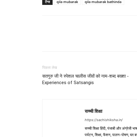
टैग्स
qila mubarak
qila mubarak bathinda
WhatsApp
Share
पिछला लेख
सतगुरु जी ने स्पेशल चालीस जीवों को नाम-शब्द बख्शा -
Experiences of Satsangis
सच्ची शिक्षा
https://sachishiksha.in/
सच्ची शिक्षा हिंदी, पंजाबी और अंग्रेजी 
पर्यटन, शिक्षा, फैशन, पालन-पोषण, घर बना