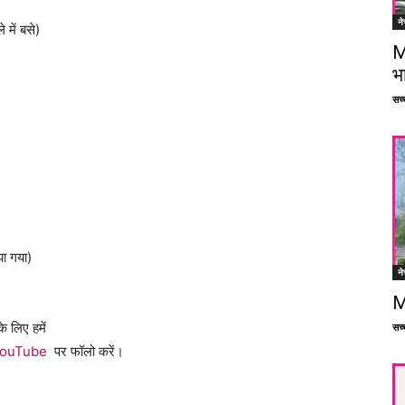
ने
में बसे)
M
भ
सच्च
या गया)
ने
M
े लिए हमें
सच्च
ouTube
पर फॉलो करें।