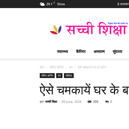
C
29.1
ई-प्रकाश
Sirsa
Sachi
Shiksha
Hindi
–
सच्ची
शिक्षा
स्वास्थ्य
कैरियर
अध्यात्म
सुंदरता
प्रसिद्ध
आध्यात्मिक
पत्रिका
होम
वीमेन कॉर्नर
घर
ऐसे चमकायें घर के बर्तन
वीमेन कॉर्नर
घर
शोकेस
ऐसे चमकायें घर के ब
द्वारा
सच्ची शिक्षा
-
09 June, 2024
333
0
WhatsApp
Share