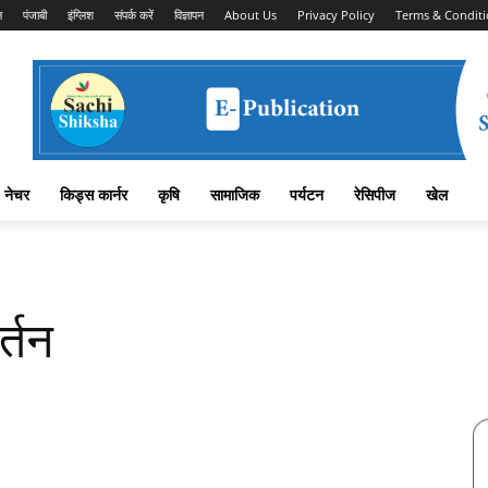
न
पंजाबी
इंग्लिश
संपर्क करें
विज्ञापन
About Us
Privacy Policy
Terms & Conditi
नेचर
किड्स कार्नर
कृषि
सामाजिक
पर्यटन
रेसिपीज
खेल
र्तन
Facebook
X
Linkedin
Pinterest