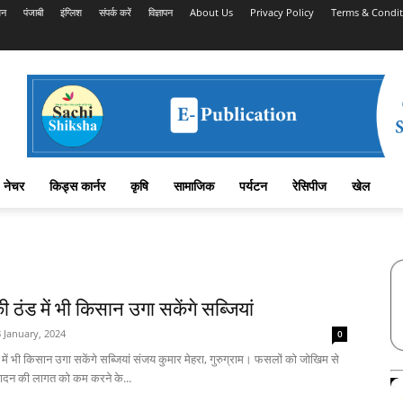
शन
पंजाबी
इंग्लिश
संपर्क करें
विज्ञापन
About Us
Privacy Policy
Terms & Condit
नेचर
किड्स कार्नर
कृषि
सामाजिक
पर्यटन
रेसिपीज
खेल
 ठंड में भी किसान उगा सकेंगे सब्जियां
 January, 2024
0
में भी किसान उगा सकेंगे सब्जियां संजय कुमार मेहरा, गुरुग्राम। फसलों को जोखिम से
पादन की लागत को कम करने के...