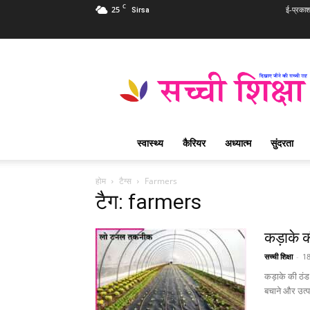
C
25
ई-प्रका
Sirsa
Sachi
Shiksha
Hindi
–
सच्ची
शिक्षा
स्वास्थ्य
कैरियर
अध्यात्म
सुंदरता
प्रसिद्ध
आध्यात्मिक
पत्रिका
होम
टैग्स
Farmers
टैग: farmers
कड़ाके की
सच्ची शिक्षा
-
18
कड़ाके की ठंड 
बचाने और उत्