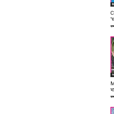
वि
C
‘च
सच्च
ने
M
भ
सच्च