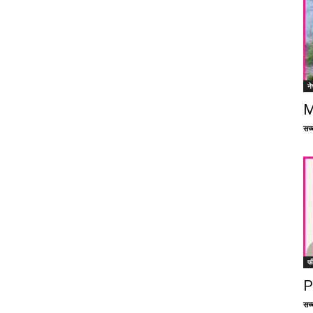
ने
M
सच्च
फ
P
सच्च