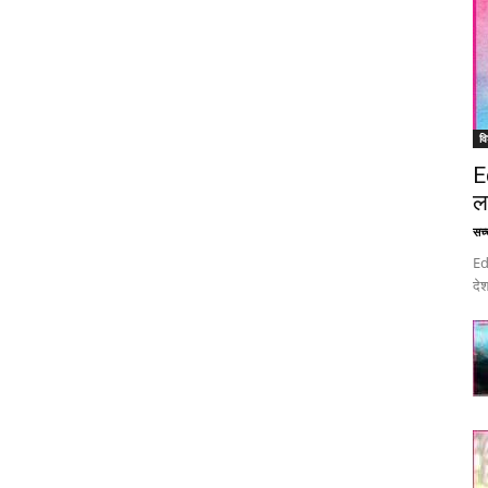
वि
E
ल
सच्च
Ed
देश