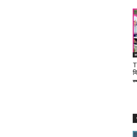
ल
T
म
सच्च