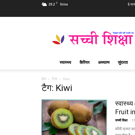
C
29.2
ई-प्र
Sirsa
Sachi
Shiksha
Hindi
–
सच्ची
शिक्षा
स्वास्थ्य
कैरियर
अध्यात्म
सुंदरता
प्रसिद्ध
आध्यात्मिक
पत्रिका
होम
टैग्स
Kiwi
टैग: Kiwi
स्वास्थ्
Fruit i
सच्ची शिक्षा
-
1
कीवी फ्रूट का