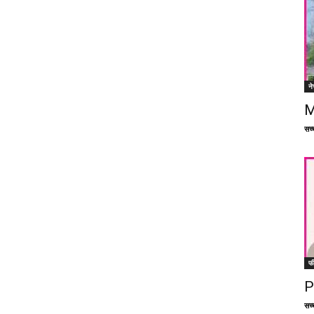
ने
M
सच्च
फ
P
सच्च