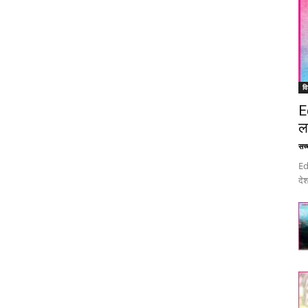
वि
E
ल
सच्च
Ed
देश