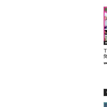
ल
T
म
सच्च