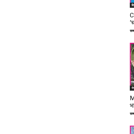
वि
C
‘च
सच्च
ने
M
भ
सच्च