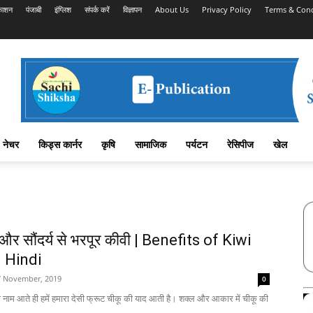
काशन
पंजाबी
इंग्लिश
संपर्क करें
विज्ञापन
About Us
Privacy Policy
Terms & Cond
नेचर
किड्स कार्नर
कृषि
सामाजिक
पर्यटन
रेसिपीज
खेल
य और सौंदर्य से भरपूर कीवी | Benefits of Kiwi
n Hindi
7 November, 2019
0
 नाम आते ही हमें हमारा देसी फ्रूट चीकू की याद आती है। शक्ल और आकार में चीकू की