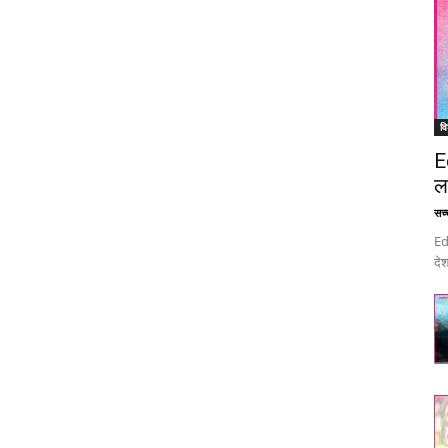
वि
E
ल
सच्च
Ed
देश