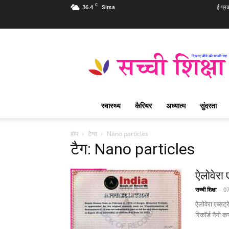
C
36.4
ई-प्र
Sirsa
Sachi
Shiksha
Hindi
–
सच्ची
शिक्षा
स्वास्थ्य
कैरियर
अध्यात्म
सुंदरता
प्रसिद्ध
आध्यात्मिक
पत्रिका
होम
टैग्स
Nano particles
टैग: Nano particles
ऐलोवेरा 
सच्ची शिक्षा
-
07
ऐलोवेरा एब्सट्
रिकॉर्ड नैनो कणो