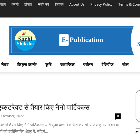
काशन
पंजाबी
इंग्लिश
संपर्क करें
विज्ञापन
About Us
Privacy Policy
Terms & Cond
नेचर
किड्स कार्नर
कृषि
सामाजिक
पर्यटन
रेसिपीज
खेल
एब्सट्रेक्ट से तैयार किए नैनो पार्टिकल्स
 October, 2022
0
रेक्ट से तैयार किए नैनो पार्टिकल्स अति सूक्ष्म कण विकसित कर डॉ. संजय कुमार ने बनाया
ं को इंजीनियरिंग क्षेत्र में, सौंदर्य...