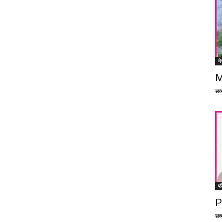
ने
M
सच्च
फ
P
सच्च