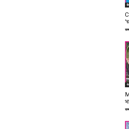
वि
C
‘च
सच्च
ने
M
भ
सच्च