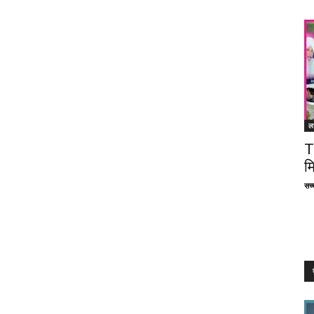
ल
T
म
सच्च