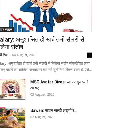
ाइफ स्टाइल
alary: अनुशासित हो खर्च तभी सैलरी से
िलेगा संतोष
ी शिक्षा
-
04 August, 2026
0
lary: अनुशासित हो खर्च तभी सैलरी से मिलेगा संतोष नौकरीपेशा लोगों
 लिए महीने का आखिरी सप्ताह हर बार नई चुनौतियों लेकर आता है, ऐसे...
MSG Avatar Divas: जी सतगुरु प्यारे
आ गए
03 August, 2026
Sawan: सावन जल्दी आइयो रे…
02 August, 2026