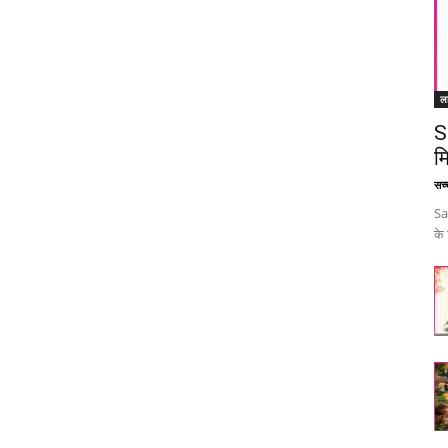
ल
S
म
सच्च
Sa
के