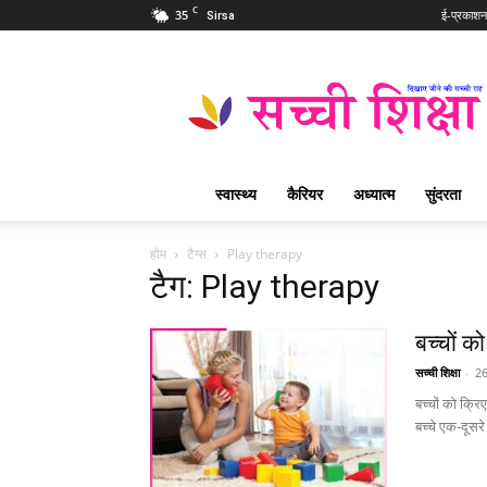
C
35
ई-प्रकाशन
Sirsa
Sachi
Shiksha
Hindi
–
सच्ची
शिक्षा
स्वास्थ्य
कैरियर
अध्यात्म
सुंदरता
प्रसिद्ध
आध्यात्मिक
पत्रिका
होम
टैग्स
Play therapy
टैग: Play therapy
बच्चों को
सच्ची शिक्षा
-
26
बच्चों को क्रिए
बच्चे एक-दूसरे