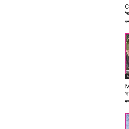
C
‘च
सच्च
ने
M
भ
सच्च