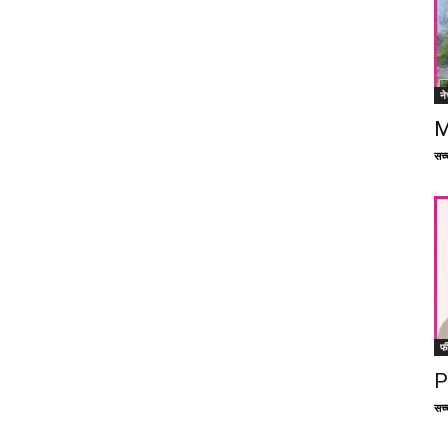
ने
M
सच्च
फ
P
सच्च