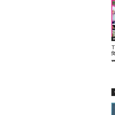
ल
T
म
सच्च